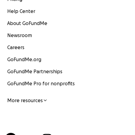
Help Center
About GoFundMe
Newsroom
Careers
GoFundMe.org
GoFundMe Partnerships
GoFundMe Pro for nonprofits
More resources