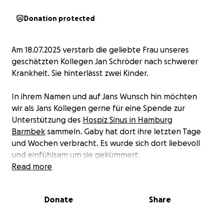
Donation protected
Am 18.07.2025 verstarb die geliebte Frau unseres
geschätzten Kollegen Jan Schröder nach schwerer
Krankheit. Sie hinterlässt zwei Kinder.
In ihrem Namen und auf Jans Wunsch hin möchten
wir als Jans Kollegen gerne für eine Spende zur
Unterstützung des
Hospiz Sinus in Hamburg
Barmbek
sammeln. Gaby hat dort ihre letzten Tage
und Wochen verbracht. Es wurde sich dort liebevoll
und einfühlsam um sie gekümmert.
Read more
Jeder Beitrag - unabhängig von seiner Höhe - trägt
dazu bei, die wertvolle Arbeit des Hospizes zu
Donate
Share
unterstützen und ist nicht nur ein Engagement für
das Hospiz selbst, sondern auch für dessen Gäste