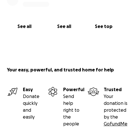
See all
See all
See top
Your easy, powerful, and trusted home for help
Easy
Powerful
Trusted
Donate
Send
Your
quickly
help
donation is
and
right to
protected
easily
the
by the
people
GoFundMe