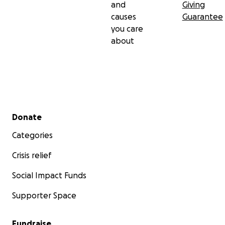
and
Giving
causes
Guarantee
you care
about
Secondary menu
Donate
Categories
Crisis relief
Social Impact Funds
Supporter Space
Fundraise