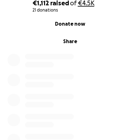
€1,112
raised
of
€4.5K
21 donations
0% complete
Donate now
Share