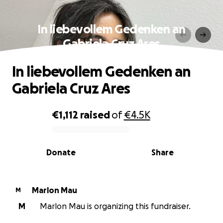
In liebevollem Gedenken an
Gabriela Cruz Ares
In liebevollem Gedenken an
Gabriela Cruz Ares
€1,112
raised
of
€4.5K
0% complete
Donate
Share
Marlon Mau
M
M
Marlon Mau is organizing this fundraiser.