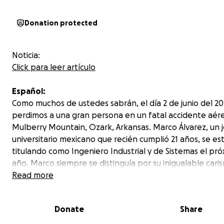
Donation protected
Noticia:
Click para leer artículo
Español:
Como muchos de ustedes sabrán, el día 2 de junio del 20
perdimos a una gran persona en un fatal accidente aér
Mulberry Mountain, Ozark, Arkansas. Marco Álvarez, un 
universitario mexicano que recién cumplió 21 años, se est
titulando como Ingeniero Industrial y de Sistemas el pr
año. Marco siempre se distinguía por su inigualable cari
sentido del humor, lealtad, amistad, gran corazón y por
Read more
alegría que contagiaba a cualquier persona que lo conoc
Así mismo, era un joven ambicioso, lleno de metas y sue
Donate
Share
cumplir; tanto así, que sin pensarlo formó parte del staf
Mulberry Mountain Music Festival. Marco siempre vivió fe