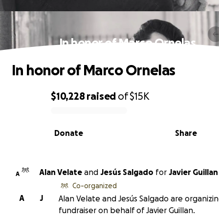
In honor of Marco Ornelas
In honor of Marco Ornelas
$10,228
raised
of
$15K
0% complete
Donate
Share
Alan Velate
and
Jesús Salgado
for
Javier Guillan
A
Co-organized
A
J
Alan Velate and Jesús Salgado are organizin
fundraiser on behalf of Javier Guillan.