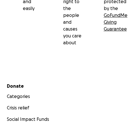
and
right to
protected
easily
the
by the
people
GoFundMe
and
Giving
causes
Guarantee
you care
about
Secondary menu
Donate
Categories
Crisis relief
Social Impact Funds