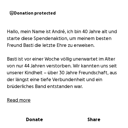
Donation protected
Hallo, mein Name ist André, ich bin 40 Jahre alt und
starte diese Spendenaktion, um meinem besten
Freund Basti die letzte Ehre zu erweisen.
Basti ist vor einer Woche völlig unerwartet im Alter
von nur 44 Jahren verstorben. Wir kannten uns seit
unserer Kindheit – über 30 Jahre Freundschaft, aus
der längst eine tiefe Verbundenheit und ein
brüderliches Band entstanden war.
Wir haben gemeinsam viel erlebt: unzählige
Read more
glückliche Momente, aber auch schwere Zeiten –
den Verlust seiner Eltern, meiner Eltern und meines
Donate
Share
Bruders. Basti war in all diesen Phasen an meiner
Seite – ein Mensch mit einem großen Herzen, der