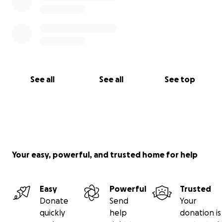
See all
See all
See top
Your easy, powerful, and trusted home for help
Easy
Powerful
Trusted
Donate
Send
Your
quickly
help
donation is