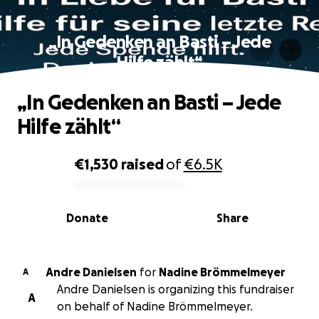
„In Gedenken an Basti – Jede
Hilfe zählt“
„In Gedenken an Basti – Jede
Hilfe zählt“
€1,530
raised
of
€6.5K
0% complete
Donate
Share
Andre Danielsen
for
Nadine Brömmelmeyer
A
Andre Danielsen is organizing this fundraiser
A
on behalf of Nadine Brömmelmeyer.