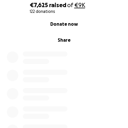
€7,625
raised
of
€9K
122 donations
0% complete
Donate now
Share