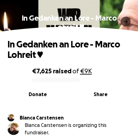
In Gedanken an Lore - Marco
Lohreit ♥️
In Gedanken an Lore - Marco
Lohreit ♥️
€7,625
raised
of
€9K
0% complete
Donate
Share
Bianca Carstensen
Bianca Carstensen is organizing this
fundraiser.