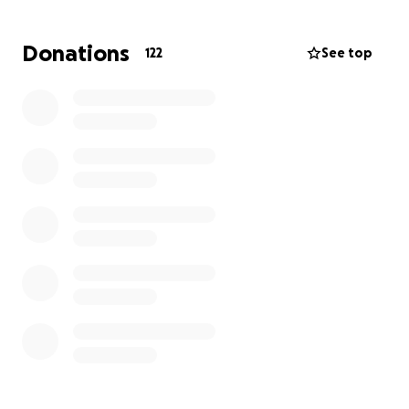
finanzielle Unterstützung zukommen lassen können,
die Lore verdient hat.
Donations
122
See top
Leider war Lore finanziell nicht abgesichert und
jeder weiß wie teuer der Tod ist.
Wir Hoffen das ihr uns Helft
Liebe Grüße Bianca und Thomas