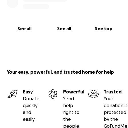
See all
See all
See top
Your easy, powerful, and trusted home for help
Easy
Powerful
Trusted
Donate
Send
Your
quickly
help
donation is
and
right to
protected
easily
the
by the
people
GoFundMe