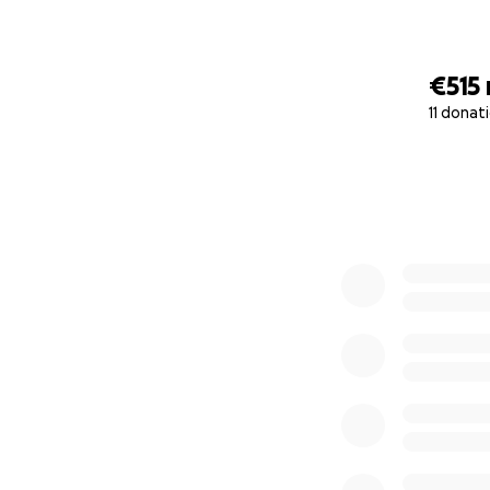
€515
11 donat
0% complete