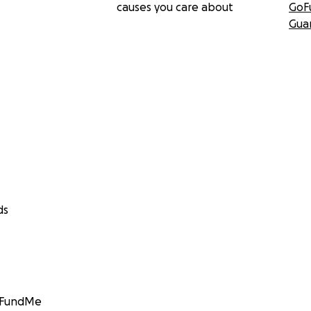
causes you care about
GoF
Gua
ds
GoFundMe