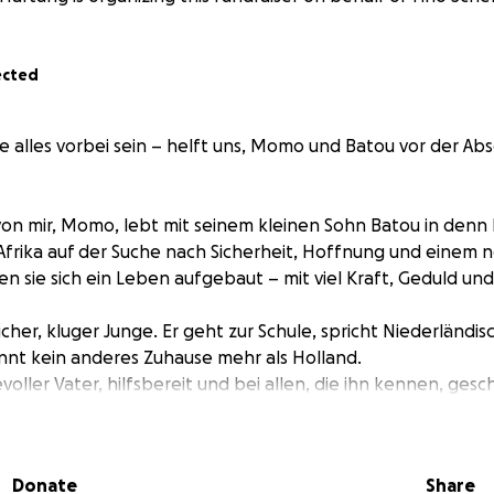
ected
e alles vorbei sein – helft uns, Momo und Batou vor der Ab
von mir, Momo, lebt mit seinem kleinen Sohn Batou in denn
frika auf der Suche nach Sicherheit, Hoffnung und einem n
en sie sich ein Leben aufgebaut – mit viel Kraft, Geduld un
licher, kluger Junge. Er geht zur Schule, spricht Niederländi
nt kein anderes Zuhause mehr als Holland.
voller Vater, hilfsbereit und bei allen, die ihn kennen, gesc
es vorbei sein.
len sie abschieben.
Donate
Share
te: Uns bleiben nur noch 14 Tage, um gegen diese Entsche