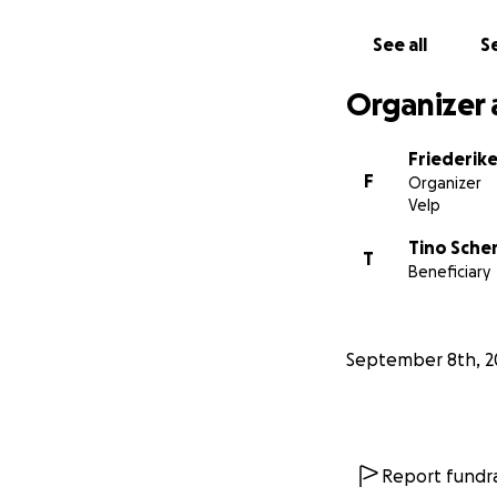
See all
Se
Organizer 
Friederik
F
Organizer
Velp
Tino Sch
T
Beneficiary
September 8th, 2
Report fundra