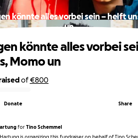
gen könnte alles vorbei sein – helft 
un
gen könnte alles vorbei se
ns, Momo un
raised
of
€800
Donate
Share
Hartung
for
Tino Schemmel
 Hartung is organizing this fundraiser on behalf of Tino Sch