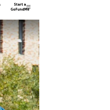
n
Start a
GoFundMe