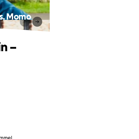
uns, Momo
in –
emmel.