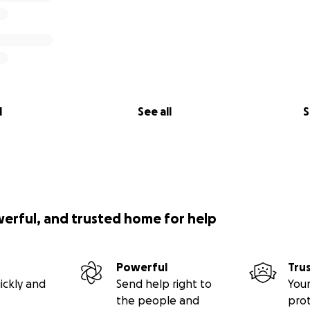
l
See all
S
werful, and trusted home for help
Powerful
Tru
ickly and
Send help right to
Your
the people and
pro