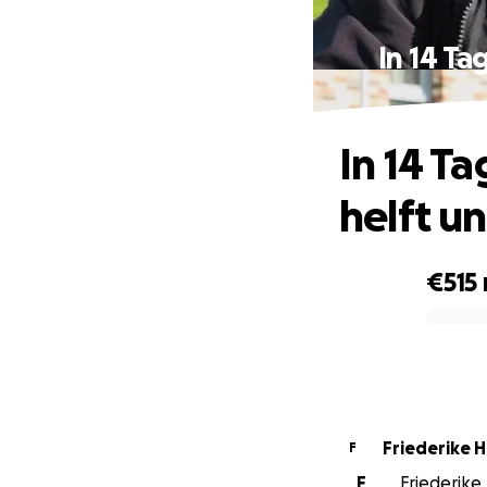
In 14 Ta
In 14 Ta
helft u
€515
0% complete
Friederike 
F
F
Friederike