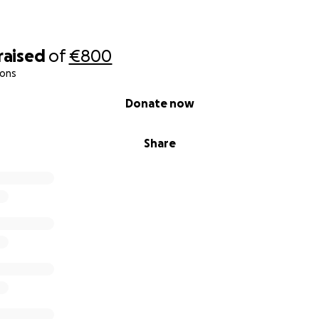
raised
of
€800
ions
Donate now
Share