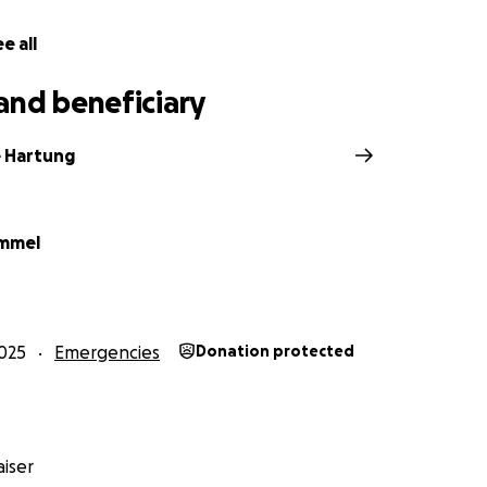
e all
and beneficiary
e Hartung
emmel
025
Emergencies
Donation protected
iser