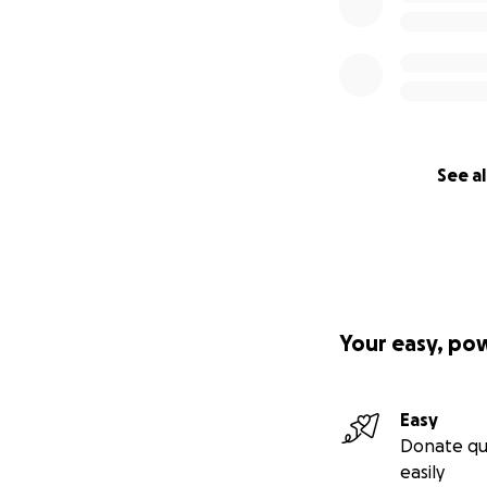
See al
Your easy, po
Easy
Donate qu
easily