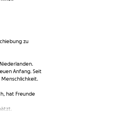
schiebung zu
 Niederlanden.
euen Anfang. Seit
d Menschlichkeit.
sch, hat Freunde
hätzt.
idung Berufung