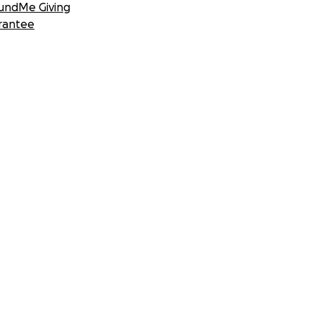
undMe Giving
rantee