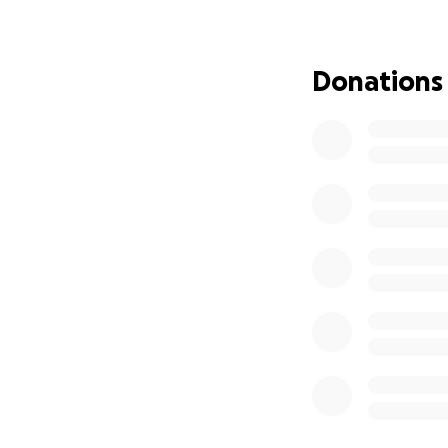
einzulegen – danac
‍⚖️ Dafür brauche
Donations
• Einen Anwalt, der
• Eine psycholog
• Weitere Kosten
Wir kämpfen gegen
Bitte hilf uns mit
Jeder Beitrag zähl
Jede Minute zählt
Gemeinsam können
Von Herzen danke