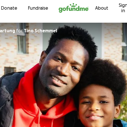
Sig
Skip to content
Donate
Fundraise
About
in
Hartung
for
Tino Schemmel