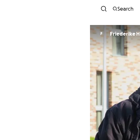
Search
Friederike 
F