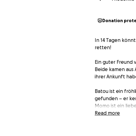
Donation prot
In 14 Tagen könnt
retten!
Ein guter Freund 
Beide kamen aus A
ihrer Ankunft hab
Batou ist ein fröh
gefunden – er ken
Momo ist ein liebe
Read more
Doch jetzt soll all
Die Behörden wol
Und das Schlimms