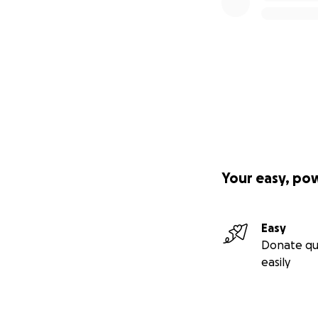
Your easy, po
Easy
Donate qu
easily