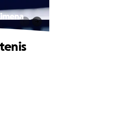
 Ximena
 tenis