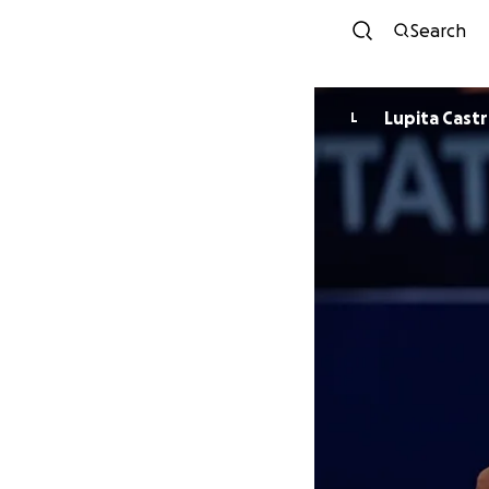
Search
Lupita Cast
L