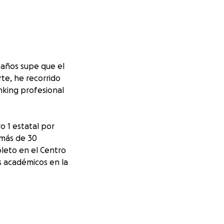
 años supe que el
rte, he recorrido
nking profesional
 1 estatal por
 más de 30
leto en el Centro
s académicos en la
re recursos
o rendimiento. Por
uda a seguir