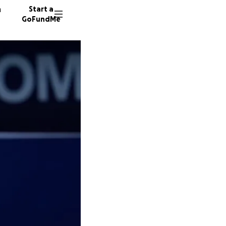
n
Start a
GoFundMe