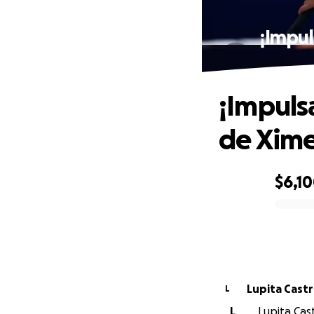
¡Impul
¡Impulsa
de Xime
$6,1
0% complete
Lupita Cast
L
L
Lupita Cast