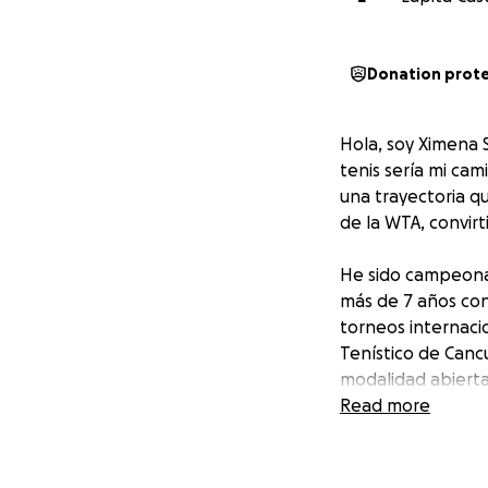
Donation prot
Hola, soy Ximena 
tenis sería mi cam
una trayectoria q
de la WTA, convir
He sido campeona 
más de 7 años co
torneos internaci
Tenístico de Canc
modalidad abierta
Read more
Mi sueño es conso
importantes para c
eso, hoy te pido 