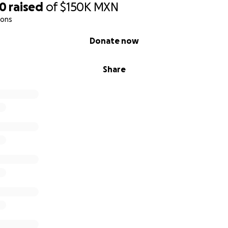
00
raised
of
$150K
MXN
ions
Donate now
Share