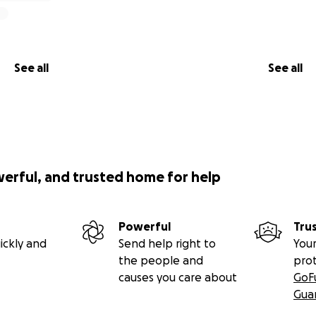
See all
See all
werful, and trusted home for help
Powerful
Tru
ickly and
Send help right to
Your
the people and
pro
causes you care about
GoF
Gua