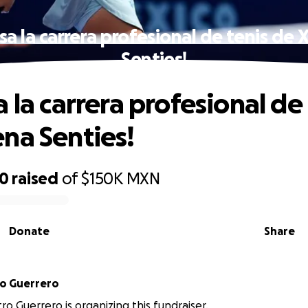
sa la carrera profesional de tenis de
Senties!
 la carrera profesional de
na Senties!
00
raised
of
$150K
MXN
Donate
Share
ro Guerrero
ro Guerrero is organizing this fundraiser.