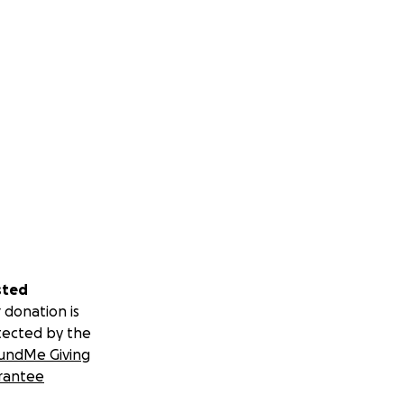
sted
 donation is
tected by the
undMe Giving
rantee