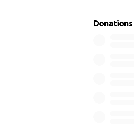
luchando por este
¡Gracias por creer
Donations
Support the Prof
Ranking
Hi, I’m Ximena Sen
knew tennis was my
built a journey t
ranking in the WT
I’ve been a natio
state for over 7 
international tour
Tenístico de Canc
open schooling.