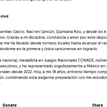
ected
Senties Castro. Nací en Cancún, Quintana Roo, y desde los 6
ino. Gracias a mi disciplina, constancia y amor por este depo
ue me ha llevado desde torneos locales hasta alcanzar el ra
tiéndome en la primera y única cancunense en lograrlo.
nacional, medallista en Juegos Nacionales CONADE, número
nsecutivos, y he representado orgullosamente a México en
onales desde 2022. Hoy, a mis 18 años, entreno tiempo comp
ún, combinando esta exigente preparación con mis estudio
.
lidarme en el circuito profesional, pero este camino requie
ubrir viajes, inscripciones, equipo y entrenamientos de alt
Donate
Share
tu apoyo. Cualquier aportación, por pequeña que sea, me ay