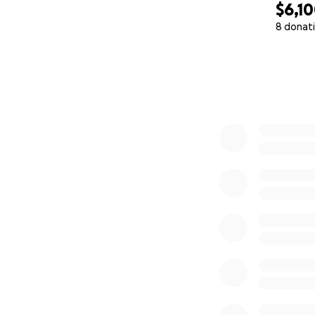
$6,1
8 donat
0% complete