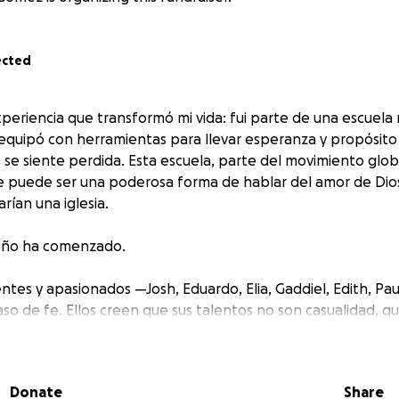
ected
xperiencia que transformó mi vida: fui parte de una escuela
quipó con herramientas para llevar esperanza y propósito
se siente perdida. Esta escuela, parte del movimiento glob
e puede ser una poderosa forma de hablar del amor de Dio
rían una iglesia.
eño ha comenzado.
entes y apasionados —Josh, Eduardo, Elia, Gaddiel, Edith, P
so de fe. Ellos creen que sus talentos no son casualidad, qu
e pueden ser usados para algo mucho más grande que ellos
, para encender esperanza, y para traer luz donde hay oscu
Donate
Share
s están listos para asistir a la SMS (Steiger Mission School), 