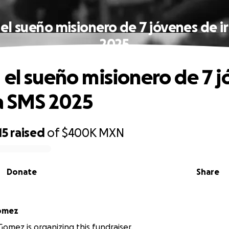
el sueño misionero de 7 jóvenes de ir
2025
 el sueño misionero de 7 
la SMS 2025
15
raised
of
$400K
MXN
Donate
Share
Gomez
Gomez is organizing this fundraiser.