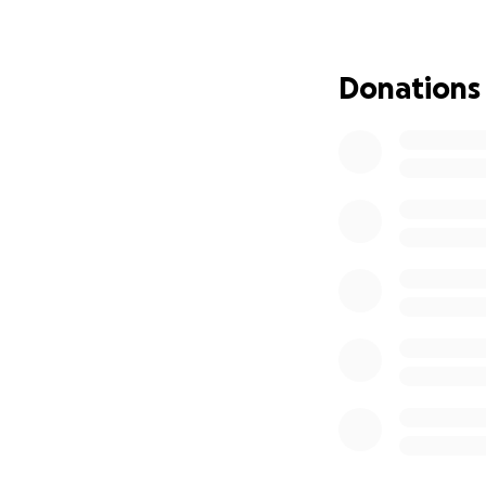
intensiva de form
medio. Allí serán
pueda entender: a 
Donations
Pero para que est
Estamos recaudand
relacionados con 
imposibles cuand
¿Cómo puedes ay
Donando cua
Compartiend