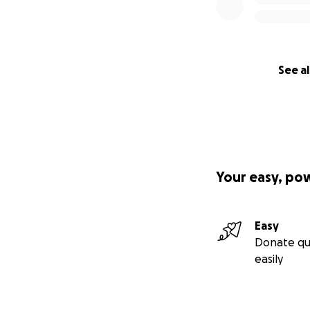
See al
Your easy, po
Easy
Donate qu
easily