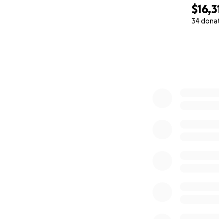
$16,3
34 dona
0% complete