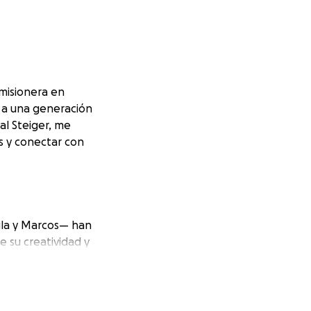
 misionera en
 a una generación
al Steiger, me
s y conectar con
aula y Marcos— han
e su creatividad y
 mismos: para
ridad.
una escuela