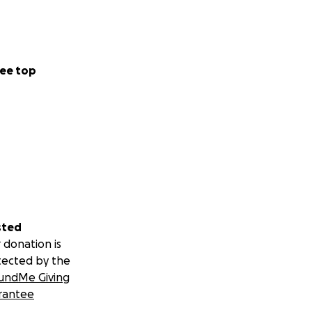
ee top
sted
 donation is
tected by the
undMe Giving
rantee