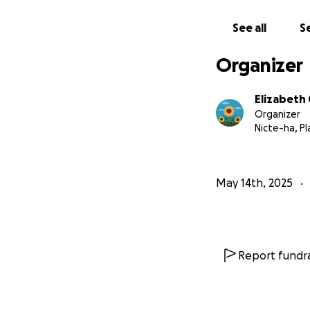
Orando por n
See all
Se
Organizer
Tu apoyo puede se
generación y más a
Elizabeth
Organizer
¡Sé parte del mov
Nicte-ha, P
May 14th, 2025
Report fundra