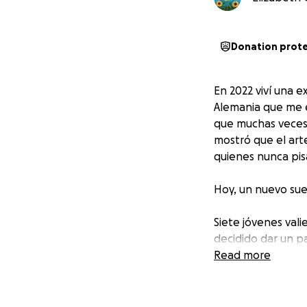
Donation prot
En 2022 viví una e
Alemania que me e
que muchas veces 
mostró que el art
quienes nunca pisa
Hoy, un nuevo su
Siete jóvenes vali
decidido dar un pa
pasión por el art
Read more
transformar vidas
Estos siete jóvene