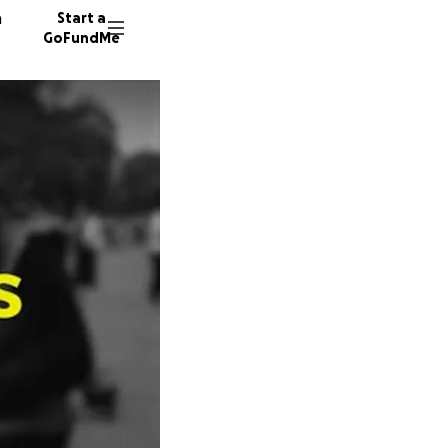
n
Start a
GoFundMe