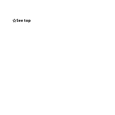
to y durará mes y
aje que el mundo
ad.
See top
odos los gastos
abemos que no hay
ausa.