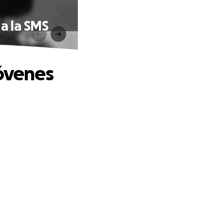
 a la SMS
jóvenes