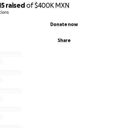
15
raised
of
$400K
MXN
tions
Donate now
Share