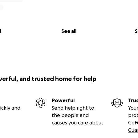
l
See all
S
werful, and trusted home for help
Powerful
Tru
ickly and
Send help right to
Your
the people and
pro
causes you care about
GoF
Gua