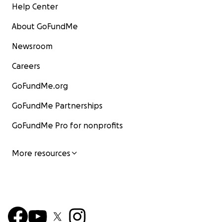
Help Center
About GoFundMe
Newsroom
Careers
GoFundMe.org
GoFundMe Partnerships
GoFundMe Pro for nonprofits
More resources