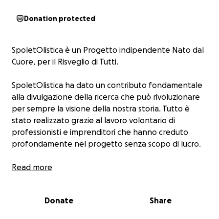
Donation protected
SpoletOlistica è un Progetto indipendente Nato dal
Cuore, per il Risveglio di Tutti.
SpoletOlistica ha dato un contributo fondamentale
alla divulgazione della ricerca che può rivoluzionare
per sempre la visione della nostra storia. Tutto è
stato realizzato grazie al lavoro volontario di
professionisti e imprenditori che hanno creduto
profondamente nel progetto senza scopo di lucro.
L’evento è stato sostenuto esclusivamente dai
Read more
biglietti acquistati, che hanno permesso di coprire i
costi senza alcun guadagno personale. Se senti il
Donate
Share
valore di questo progetto e vuoi contribuire alla
realizzazione di tanti altri appuntamenti come