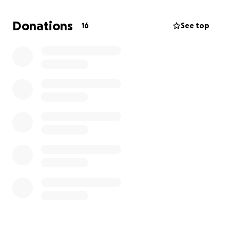
questo che stanno arrivando, puoi farlo con una
donazione libera.
Donations
16
See top
Ogni gesto ci aiuta a continuare a diffondere luce,
verità e conoscenza.
È una realtà nata dal cuore di pochi, per il cuore di
tutti