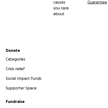
causes
Guarantee
you care
about
Secondary menu
Donate
Categories
Crisis relief
Social Impact Funds
Supporter Space
Fundraise