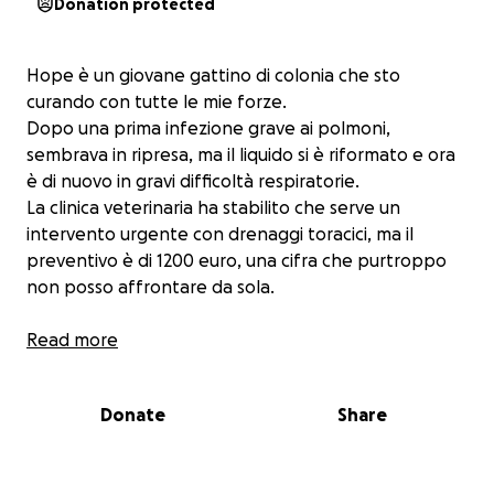
Donation protected
Hope è un giovane gattino di colonia che sto
curando con tutte le mie forze.
Dopo una prima infezione grave ai polmoni,
sembrava in ripresa, ma il liquido si è riformato e ora
è di nuovo in gravi difficoltà respiratorie.
La clinica veterinaria ha stabilito che serve un
intervento urgente con drenaggi toracici, ma il
preventivo è di 1200 euro, una cifra che purtroppo
non posso affrontare da sola.
Hope ha voglia di vivere. Ha già lottato con forza e
Read more
può farcela, ma serve l’intervento ora.
Vi chiedo con il cuore anche un piccolo aiuto. Ogni
Donate
Share
contributo può davvero salvargli la vita.
Grazie a chi donerà o anche solo condividerà