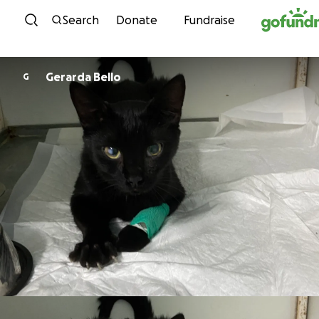
Skip to content
Search
Donate
Fundraise
Gerarda Bello
G