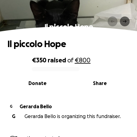
Il piccolo Hope
Il piccolo Hope
€350
raised
of
€800
0% complete
Donate
Share
Gerarda Bello
G
G
Gerarda Bello is organizing this fundraiser.