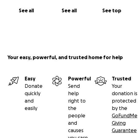
See all
See all
See top
Your easy, powerful, and trusted home for help
Easy
Powerful
Trusted
Donate
Send
Your
quickly
help
donation is
and
right to
protected
easily
the
by the
people
GoFundMe
and
Giving
causes
Guarantee
you care