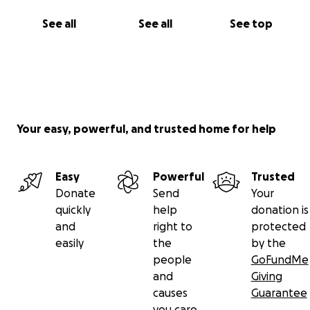
See all
See all
See top
Your easy, powerful, and trusted home for help
Easy
Powerful
Trusted
Donate
Send
Your
quickly
help
donation is
and
right to
protected
easily
the
by the
people
GoFundMe
and
Giving
causes
Guarantee
you care