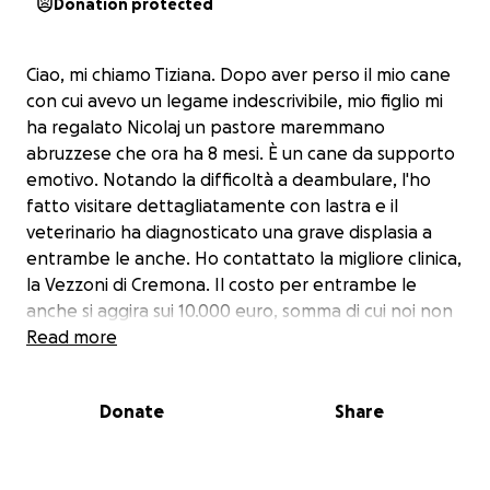
Donation protected
Ciao, mi chiamo Tiziana. Dopo aver perso il mio cane
con cui avevo un legame indescrivibile, mio figlio mi
ha regalato Nicolaj un pastore maremmano
abruzzese che ora ha 8 mesi. È un cane da supporto
emotivo. Notando la difficoltà a deambulare, l'ho
fatto visitare dettagliatamente con lastra e il
veterinario ha diagnosticato una grave displasia a
entrambe le anche. Ho contattato la migliore clinica,
la Vezzoni di Cremona. Il costo per entrambe le
anche si aggira sui 10.000 euro, somma di cui noi non
disponiamo. Vi prego di aiutarmi, non posso e non
Read more
voglio vedere il mio cane soffrire e non camminare
più.
Donate
Share
Ringrazio chiunque mi aiuterà ❤️