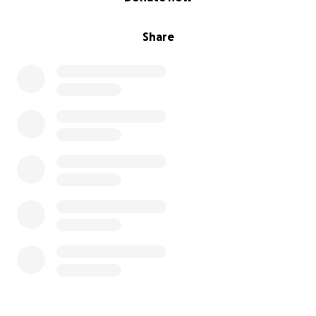
Ho bisogno di fargli le analisi almeno per capire se si
può salvare o meno...
Share
Ringrazio chiunque abbia letto fino a qui e se
qualcuno avesse voglia di donare qualcosa io sarei
davvero davvero felice. Il benessere del mio gatto è
tutto per me.
Spero che qualcuno possa aiutarmi a salvarlo.
Grazie a tutti, davvero.
P.s.: le prime foto sono le foto di Pippi oggi, le
successive sono di quando stava bene