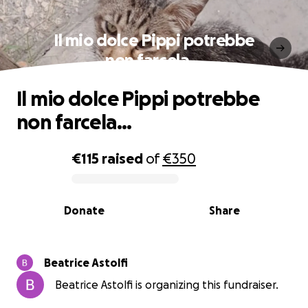
Il mio dolce Pippi potrebbe
non farcela...
Il mio dolce Pippi potrebbe
non farcela...
€115
raised
of
€350
0% complete
Donate
Share
Beatrice Astolfi
Beatrice Astolfi is organizing this fundraiser.