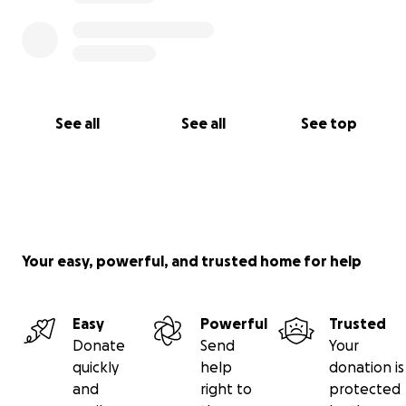
See all
See all
See top
Your easy, powerful, and trusted home for help
Easy
Powerful
Trusted
Donate
Send
Your
quickly
help
donation is
and
right to
protected