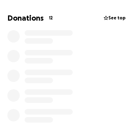
benötigt eine Igelin dringend medizinische Hilfe,
und ich wäre sehr dankbar für finanzielle
Donations
12
See top
Unterstützung durch Spenden.
Igelschutz ist enorm wichtig, da Igel eine
gefährdete Art sind. Der Rückgang der
Igelpopulation ist besorgniserregend. [Hier könnten
Sie aktuelle Statistiken zum Igelbestand einfügen,
z.B. von NABU oder Pro Igel]. Igel spielen eine
wichtige Rolle im Naturkreislauf und tragen zum
ökologischen Gleichgewicht bei. Ihr Schutz geht uns
alle an.
Jede Spende, egal wie klein, hilft mir, die
umfassende Versorgung der Igel sicherzustellen und
ihren Schutz zu gewährleisten. Vielen Dank für eure
Unterstützung!