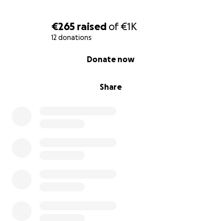
€265
raised
of
€1K
12 donations
0% complete
Donate now
Share