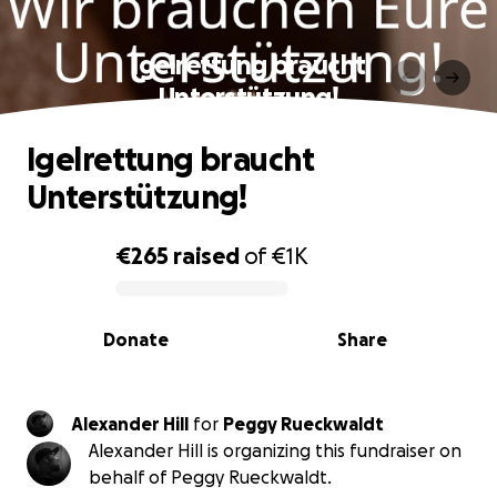
Igelrettung braucht
Unterstützung!
Igelrettung braucht
Unterstützung!
€265
raised
of
€1K
0% complete
Donate
Share
Alexander Hill
for
Peggy Rueckwaldt
Alexander Hill is organizing this fundraiser on
behalf of Peggy Rueckwaldt.