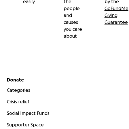
easily
the
by the
people
GoFundMe
and
Giving
causes
Guarantee
you care
about
Secondary menu
Donate
Categories
Crisis relief
Social Impact Funds
Supporter Space