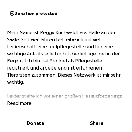
Donation protected
Mein Name ist Peggy Rückwaldt aus Halle an der
Saale. Seit vier Jahren betreibe ich mit viel
Leidenschaft eine Igelpflegestelle und bin eine
wichtige Anlaufstelle für hilfsbedürftige Igel in der
Region. Ich bin bei Pro Igel als Pflegestelle
registriert und arbeite eng mit erfahrenen
Tierärzten zusammen. Dieses Netzwerk ist mir sehr
wichtig.
Leider stehe ich vor einer großen Herausforderung:
Derzeit versorge ich 14 Igel. Die Kosten für ihre
Read more
gesamte Versorgung – von der medizinischen
Behandlung über die Pflege bis hin zur Ernährung –
Donate
Share
trage ich größtenteils aus eigener Tasche. Die
finanzielle Unterstützung ist sehr gering. Aktuell