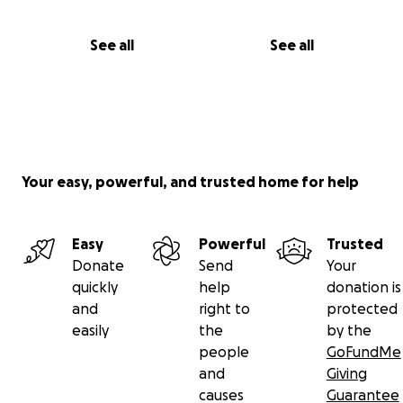
See all
See all
Your easy, powerful, and trusted home for help
Easy
Powerful
Trusted
Donate
Send
Your
quickly
help
donation is
and
right to
protected
easily
the
by the
people
GoFundMe
and
Giving
causes
Guarantee