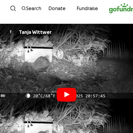
Skip to content
Search
Donate
Fundraise
Tanja Wittwer
T