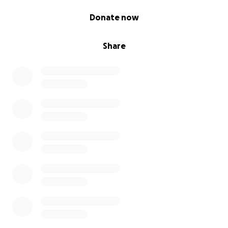
0% complete
Donate now
Share