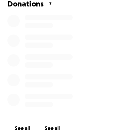
Tierarztkosten zu finanzieren und erleichtert uns die
Donations
7
tägliche Arbeit.“
Wir freuen uns von euch zu hören
Manuel & Tanja
Folgt gerne unserem Youtube Kanal Igel - Liebe
Hier laden wir regelmäßig Videos hoch zu den Tieren
und Projekten.
Eine neue Kamera wird in Kürze angebracht für noch
mehr Videos :)
See all
See all