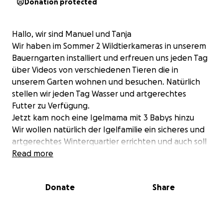
Donation protected
Hallo, wir sind Manuel und Tanja
Wir haben im Sommer 2 Wildtierkameras in unserem
Bauerngarten installiert und erfreuen uns jeden Tag
über Videos von verschiedenen Tieren die in
unserem Garten wohnen und besuchen. Natürlich
stellen wir jeden Tag Wasser und artgerechtes
Futter zu Verfügung.
Jetzt kam noch eine Igelmama mit 3 Babys hinzu
Wir wollen natürlich der Igelfamilie ein sicheres und
artgerechtes Winterquartier errichten und auch soll
sich die Igelfamilie genug anfuttern damit sie den
Read more
Winter überstehen kann.
Wir kümmern uns mit viel Liebe um die Versorgung
Donate
Share
unserer Igel. Diese Arbeit machen wir sehr gerne.
Über eine kleine Spende würden wir uns jedoch sehr
freuen – sie hilft uns, Futter, Unterkunft und