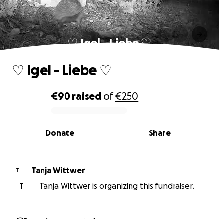
♡ Igel - Liebe ♡
♡ Igel - Liebe ♡
€90
raised
of
€250
0% complete
Donate
Share
Tanja Wittwer
T
T
Tanja Wittwer is organizing this fundraiser.