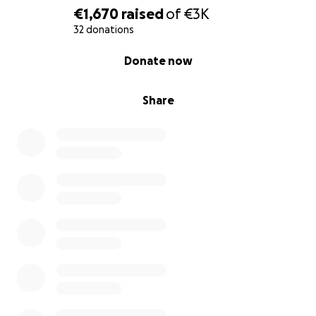
€1,670
raised
of
€3K
32 donations
0% complete
Donate now
Share