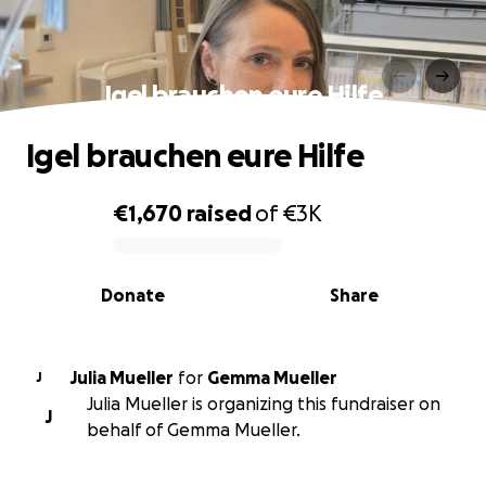
Igel brauchen eure Hilfe
Igel brauchen eure Hilfe
€1,670
raised
of
€3K
0% complete
Donate
Share
Julia Mueller
for
Gemma Mueller
J
Julia Mueller is organizing this fundraiser on
J
behalf of Gemma Mueller.