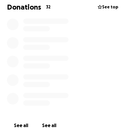
https://www.aachener-zeitung.de/lokales/region-
Donations
32
See top
aachen/alsdorf/von-einer-tieraerztin-die-igel-
rettet-%E2%80%93-bis-zur-
belastungsgrenze/66845703.html?
utm_medium=referral&utm_campaign=share
See all
See all