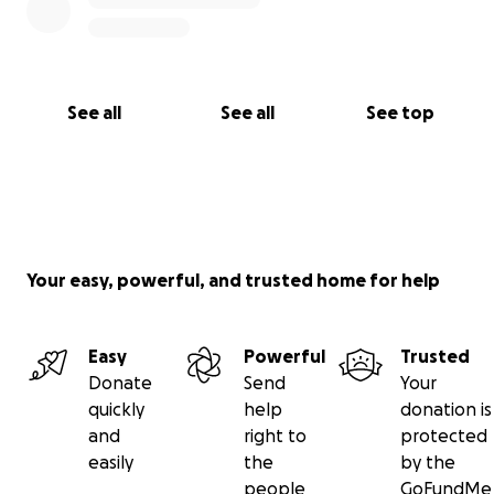
See all
See all
See top
Your easy, powerful, and trusted home for help
Easy
Powerful
Trusted
Donate
Send
Your
quickly
help
donation is
and
right to
protected
easily
the
by the
people
GoFundMe