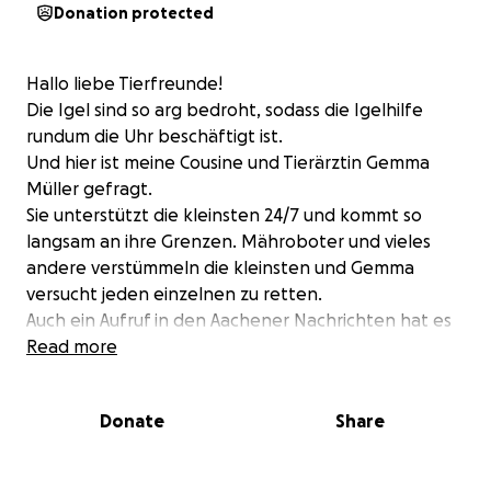
Donation protected
Hallo liebe Tierfreunde!
Die Igel sind so arg bedroht, sodass die Igelhilfe
rundum die Uhr beschäftigt ist.
Und hier ist meine Cousine und Tierärztin Gemma
Müller gefragt.
Sie unterstützt die kleinsten 24/7 und kommt so
langsam an ihre Grenzen. Mähroboter und vieles
andere verstümmeln die kleinsten und Gemma
versucht jeden einzelnen zu retten.
Auch ein Aufruf in den Aachener Nachrichten hat es
hier die Tage gegeben und jetzt brauchen wir dich.
Read more
Igel brauchen bestimmtes Futter, Medizin und
spezielle OPs. Vielleicht magst du uns unterstützen
Donate
Share
und spendest für die Versorgung der Igel.
Wir freuen uns über jede Spende.