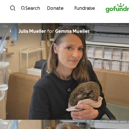
Skip to content
Search
Donate
Fundraise
Julia Mueller
for
Gemma Mueller
J