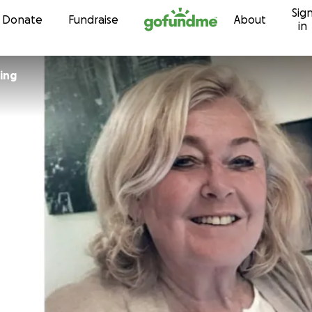
Sig
Skip to content
Donate
Fundraise
About
in
 Koning