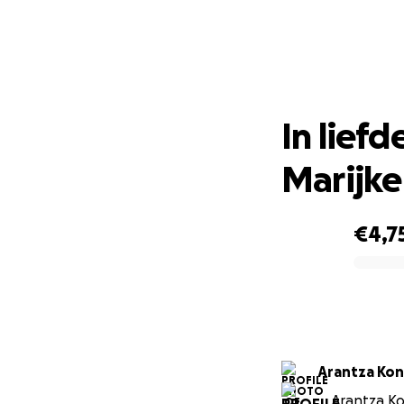
In li
In lief
Marijke
€4,7
0% complete
Arantza
Arantza Kon