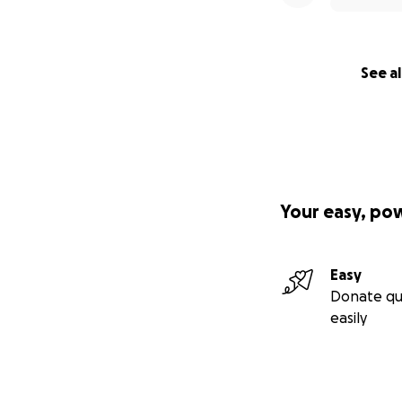
See al
Your easy, po
Easy
Donate qu
easily