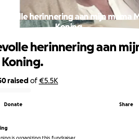
efdevolle herinnering aan mijn mama M
Koning.
devolle herinnering aan m
 Koning.
50
raised
of
€5.5K
Donate
Share
 Koning
ing is organizing this fundraiser.