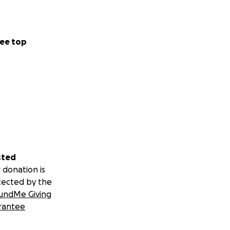
ee top
sted
 donation is
tected by the
undMe Giving
rantee