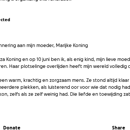
ected
rinnering aan mijn moeder, Marijke Koning
za Koning en op 10 juni ben ik, als enig kind, mijn lieve moe
en. Haar plotselinge overlijden heeft mijn wereld volledig 
en warm, krachtig en zorgzaam mens. Ze stond altijd klaa
p meerdere plekken, als luisterend oor voor wie dat nodig ha
kon, zelfs als ze zelf weinig had. Die liefde en toewijding zat
iend en onze familie hebben we haar inmiddels een waardi
even, precies zoals zij dat verdiende. Maar dat afscheid b
Donate
Share
last met zich mee — eentje die wij helaas niet alleen kunn