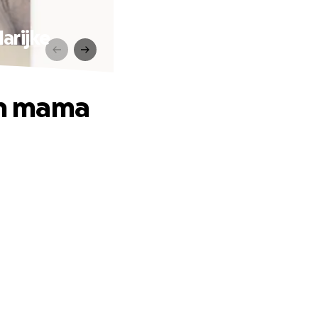
arijke
ijn mama