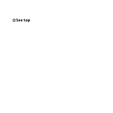
en op ons
See top
xtra kosten bij,
e actie richten