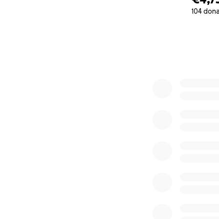
104 don
0% complete