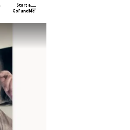
n
Start a
GoFundMe