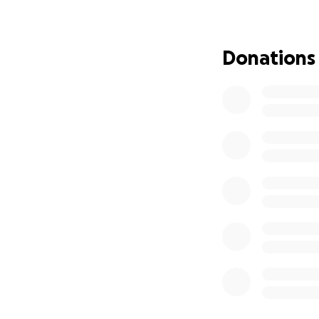
mijn moeder geen 
terechtgekomen.
Donations
Daarom vragen wij,
De donaties word
De uitvaartdienst
Haar vervoer en d
Rouwkaarten en e
Mooie bos bloeme
De directe kosten
zoals het opruime
we ons specifiek 