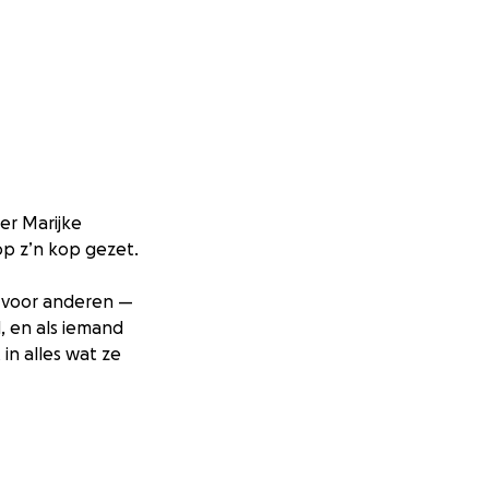
der Marijke
op z’n kop gezet.
r voor anderen —
d, en als iemand
 in alles wat ze
g en liefdevol
rengt ook een
en dragen. Omdat