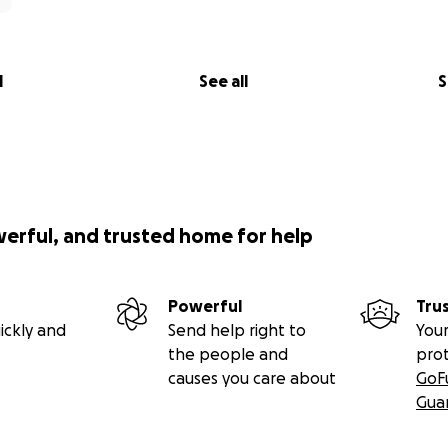
l
See all
S
werful, and trusted home for help
Powerful
Tru
ickly and
Send help right to
Your
the people and
pro
causes you care about
GoF
Gua