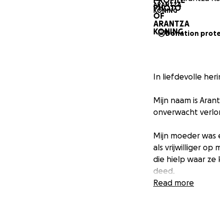
Donation prot
In liefdevolle he
Mijn naam is Arant
onverwacht verlor
Mijn moeder was e
als vrijwilliger o
die hielp waar ze 
deed.
Read more
Samen met mijn vr
afscheid kunnen g
grote financiële 