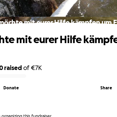
 möchte mit eurer Hilfe kämpfen um 
hte mit eurer Hilfe kämp
30
raised
of
€7K
Donate
Share
s organizing this fundraiser.