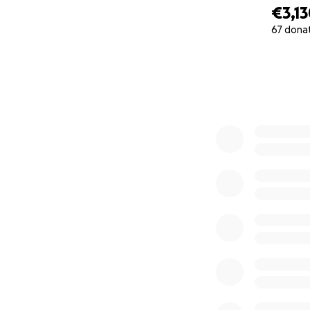
€3,1
67 dona
0% complete