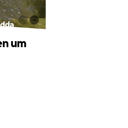
Edda
fen um