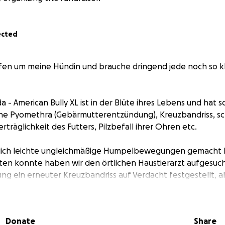
ected
en um meine Hündin und brauche dringend jede noch so kl
- American Bully XL ist in der Blüte ihres Lebens und hat sc
ene Pyomethra (Gebärmutterentzündung), Kreuzbandriss, 
rträglichkeit des Futters, Pilzbefall ihrer Ohren etc.
lich leichte ungleichmäßige Humpelbewegungen gemacht 
ten konnte haben wir den örtlichen Haustierarzt aufgesuch
ng ein erneuter Kreuzbandriss auf Verdacht festgestellt, a
 Kleintier Chirurgie.
m heutigen Tag mit der Erwartung entgegen getreten einer
mmen, leider ließ die Diagnose alles andere als das Kreu
Donate
Share