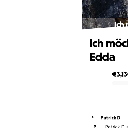
Ich
Ich möc
Edda
€3,1
0% complete
Patrick D
P
P
Patrick D i