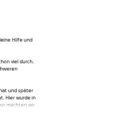
eine Hilfe und
hon viel durch.
schweren
hat und später
t. Hier wurde in
lso machten wir
 Operation am
zband