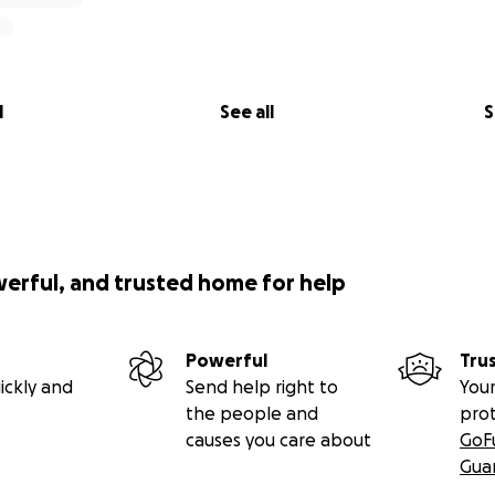
l
See all
S
werful, and trusted home for help
Powerful
Tru
ickly and
Send help right to
Your
the people and
pro
causes you care about
GoF
Gua