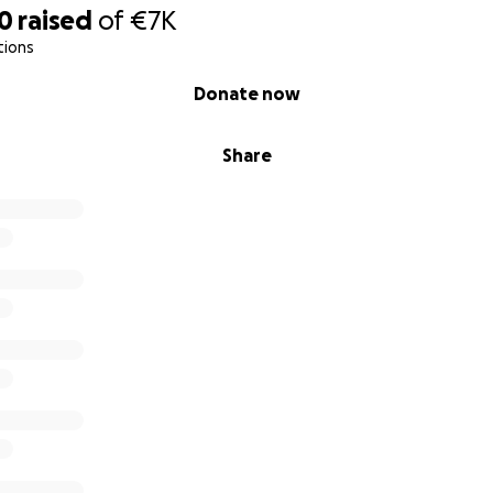
30
raised
of
€7K
tions
Donate now
Share