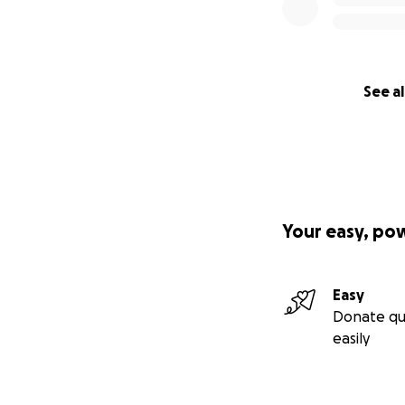
See al
Your easy, po
Easy
Donate qu
easily