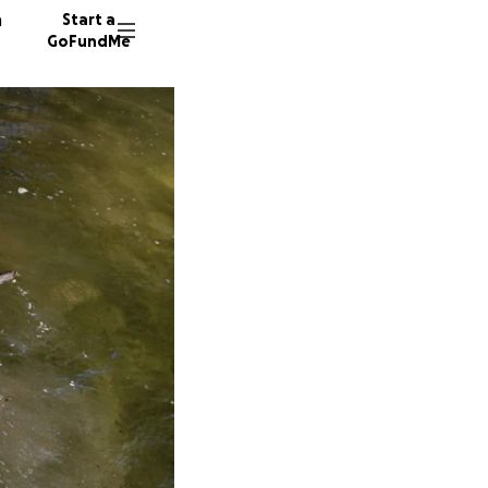
n
Start a
GoFundMe