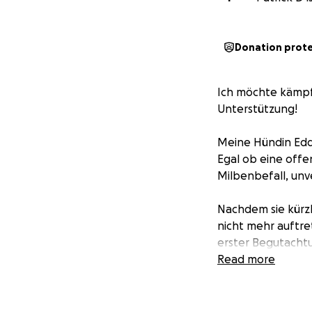
Donation prot
Ich möchte kämpf
Unterstützung!
Meine Hündin Edda 
Egal ob eine off
Milbenbefall, unve
Nachdem sie kürz
nicht mehr auftre
erster Begutachtu
einen Termin in der
Read more
Hier sind wir de
Kreuzband zu beko
schlussfolgern.