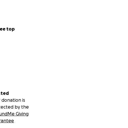
ee top
sted
 donation is
tected by the
undMe Giving
rantee