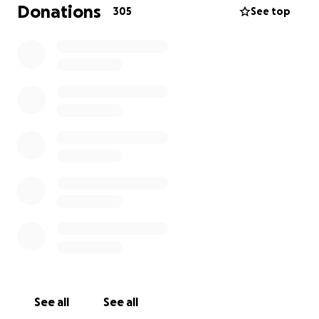
idonee, dove personale competente si sta
Donations
305
See top
occupando del loro recupero fisico e mentale.
Questa raccolta fondi è fondamentale per
continuare a garantire loro cure veterinarie e
sostenere le spese mensili: molti di questi animali
sono malati o anziani, e necessitano di attenzioni
costanti.
Grazie di cuore a chi ci ha sostenuto e continuerà a
farlo.
Senza di voi, tutto questo non sarebbe possibile.
See all
See all