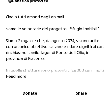
Donation protected
Ciao a tutti amanti degli animali.
siamo le volontarie del progetto “Rifugio Invisibili”.
Siamo 7 ragazze che, da agosto 2024, si sono unite
con un unico obiettivo: salvare e ridare dignità ai cani
rinchiusi nel canile-lager di Ponte dell’Olio, in
provincia di Piacenza.
In quella struttura sono presenti circa 200 cani, molti
dei quali costretti a vivere in condizioni pietose,
Read more
abbandonati a loro stessi e privi di cure adeguate.
Donate
Share
Grazie al vostro supporto e alle vostre donazioni,
siamo riuscite a trasferire diversi di loro: sono stati
curati in cliniche veterinarie e accolti in strutture