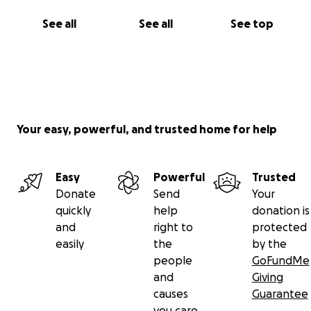
See all
See all
See top
Your easy, powerful, and trusted home for help
Easy
Powerful
Trusted
Donate
Send
Your
quickly
help
donation is
and
right to
protected
easily
the
by the
people
GoFundMe
and
Giving
causes
Guarantee
you care