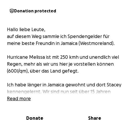
Donation protected
Hallo liebe Leute,
auf diesem Weg sammle ich Spendengelder für
meine beste Freundin in Jamaica (Westmoreland).
Hurricane Melissa ist mit 250 kmh und unendlich viel
Regen, mehr als wir uns hier je vorstellen können
(600l/qm), über das Land gefegt.
Ich habe länger in Jamaica gewohnt und dort Stacey
kennengelernt. Wir sind nun seit über 15 Jahren
befreundet.
Read more
Das Haus ihrer Familie und vieler im Dorf ist durch
den Hurricane komplett zerstört worden, es fehlt
Donate
Share
an Wasser, Essen, Unterkunft.. den absoluten
Grundbedürfnissen.