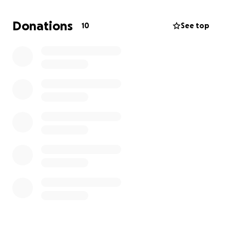
Auf diesem Weg bitte ich alle, die irgendwie können
Donations
10
See top
und möchten, mir zu helfen, sie und ihr Dorf zu
unterstützen.
Eure Spenden gehen direkt an Stacey und ihre
Familie, Nachbarn und Leute im Dorf (Cave Mountain)
die das dringendste brauchen.
Bitte helft mir ihr zu helfen.
Ich danke euch!
Nuff love and peace to you,
Ronja