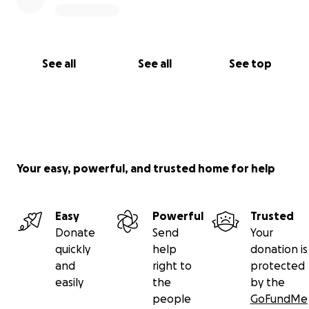
See all
See all
See top
Your easy, powerful, and trusted home for help
Easy
Powerful
Trusted
Donate
Send
Your
quickly
help
donation is
and
right to
protected
easily
the
by the
people
GoFundMe