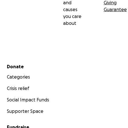
and
Giving
causes
Guarantee
you care
about
Secondary menu
Donate
Categories
Crisis relief
Social Impact Funds
Supporter Space
Fundraise