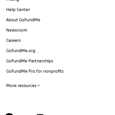
Help Center
About GoFundMe
Newsroom
Careers
GoFundMe.org
GoFundMe Partnerships
GoFundMe Pro for nonprofits
More resources