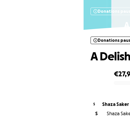
Donations pau
A
Donations pau
A Deli
€27,9
0% complete
Shaza Saker
S
S
Shaza Saker