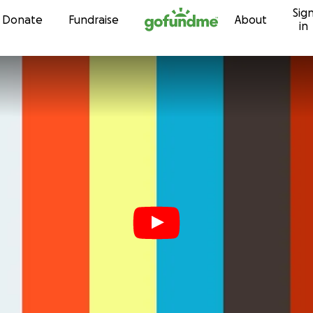
Sig
Skip to content
Donate
Fundraise
About
in