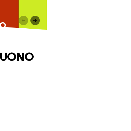
NO
 BUONO