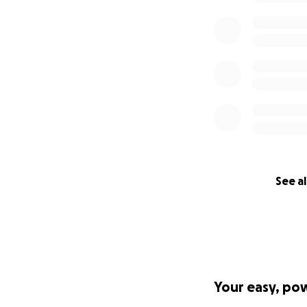
sostenitori del pr
Forniremo inoltre 
progetto.
Io e tutti i membr
sostenitore del p
sarà pronta, le s
desidera visitare e
Altri obiettivi futur
See al
Mentre iniziamo a 
aiutare tutti i rif
prelibatezze ecle
palestinesi e siam
Vogliamo alleggerir
Your easy, po
TUTTI i rifugiati 