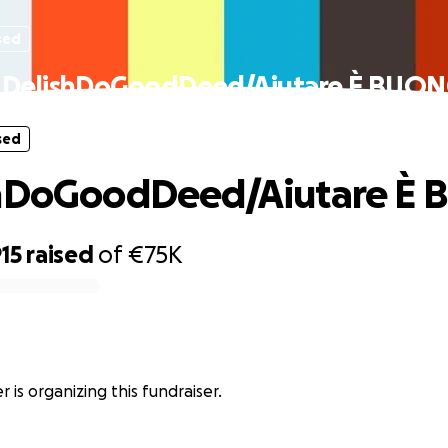
sed
 DelishDoGoodDeed/Aiutare È BUO
sed
shDoGoodDeed/Aiutare È
15
raised
of
€75K
 is organizing this fundraiser.