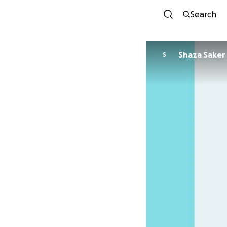
Search
Shaza Saker
S