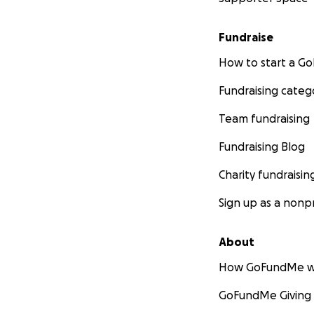
private kitchens 
costs.
Fundraise
Our Story
How to start a 
Fundraising categ
Refugees Want Pa
Team fundraising
My name is Shaza S
and Agriculture O
Fundraising Blog
Charity fundraisin
In March of 2017, 
Syria, I finally h
Sign up as a nonpr
the plight of so 
daunting and unkn
About
hopeful would co
How GoFundMe w
The way I saw it, 
GoFundMe Giving
despite whatever e