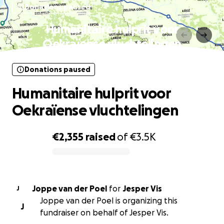
Donations paused
Humanitaire hulprit voor
Oekraïense vluchtelingen
Donations paused
Humanitaire hulprit voor
Oekraïense vluchtelingen
€2,355
raised
of
€3.5K
0% complete
Joppe van der Poel
for
Jesper Vis
J
Joppe van der Poel is organizing this
J
fundraiser on behalf of Jesper Vis.