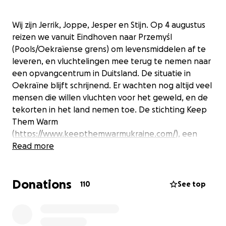
Wij zijn Jerrik, Joppe, Jesper en Stijn. Op 4 augustus
reizen we vanuit Eindhoven naar Przemyśl
(Pools/Oekraïense grens) om levensmiddelen af te
leveren, en vluchtelingen mee terug te nemen naar
een opvangcentrum in Duitsland. De situatie in
Oekraïne blijft schrijnend. Er wachten nog altijd veel
mensen die willen vluchten voor het geweld, en de
tekorten in het land nemen toe. De stichting Keep
Them Warm
(
https://www.keepthemwarmukraine.com/
), een
studenteninitiatief opgezet in Leiden, organiseert al
Read more
sinds 2022 zulke cruciale hulpritten – en wij sluiten
daar nu bij aan!
Donations
110
See top
De levensmiddelen die we afleveren worden
geregeld door Keep Them Warm en halen we op in
Berlikum. Om de rest van de rit mogelijk te maken