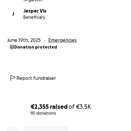
Jesper Vis
Deel dit bericht gerust met vrienden, familie of
J
Beneficiary
collega’s. Impact maken we samen!
Alvast heel veel dank voor je steun!
Jerrik Faber, Joppe van der Poel, Jesper Vis en Stijn
June 19th, 2025
Emergencies
Peerlings
Donation protected
Report fundraiser
€2,355
raised
of
€3.5K
110 donations
0% complete