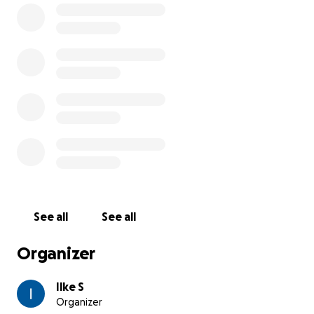
in.
Helaas lopen de dierenartskosten flink op. Als
iemand iets kleins wil bijdragen om de kosten een
beetje te helpen dragen zou dat enorm helpen.
Heel erg bedankt.
See all
See all
Organizer
Ilke S
Organizer