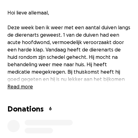
Hoi lieve allemaal,
Deze week ben ik weer met een aantal duiven langs
de dierenarts geweest. 1 van de duiven had een
acute hoofdwond, vermoedelijk veroorzaakt door
een harde klap. Vandaag heeft de dierenarts de
huid rondom zijn schedel gehecht. Hij mocht na
behandeling weer mee naar huis. Hij heeft
medicatie meegekregen. Bij thuiskomst heeft hij
goed gegeten en hij is nu lekker aan het bijkomen
en maakt het goed.
Read more
Eerder deze week was ik ook met twee duifjes bij de
Donations
kliniek voor wat teen amputaties als gevolg van
6
stringvoet. Ook hun herstel ziet er goed uit en ze
hebben weer lekker veel energie. Zodra de wonden
volledig zijn genezen kunnen ze weer vrij de natuur