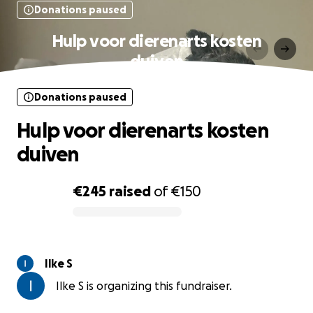
Donations paused
Hulp voor dierenarts kosten
duiven
Donations paused
Hulp voor dierenarts kosten
duiven
€245
raised
of
€150
0% complete
Ilke S
Ilke S is organizing this fundraiser.