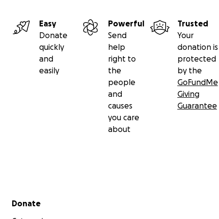
Easy
Powerful
Trusted
Donate
Send
Your
quickly
help
donation is
and
right to
protected
easily
the
by the
people
GoFundMe
and
Giving
causes
Guarantee
you care
about
Secondary menu
Donate