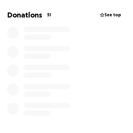
entirely on healing, and the financial burden of
medical bills, treatments, medications, and daily
Donations
51
See top
needs is growing.
We’re reaching out to you with open hearts to ask
for your support. Every donation — no matter the
amount — will make a difference and help Bruno
move forward with strength and dignity.
If you’re unable to give, please share this campaign
with others. Your prayers, your support, and your
kindness mean the world to us.
Thank you for standing with Bruno in this fight.
⸻
Ajude o Bruno na Recuperação Após a Cirurgia de