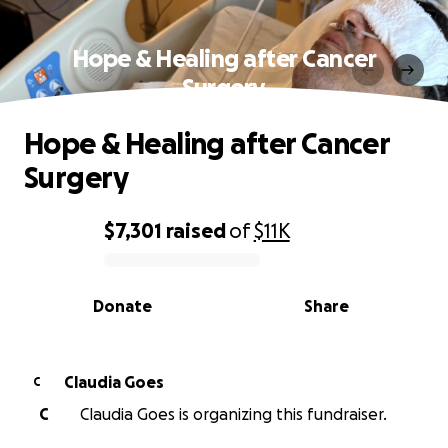
Hope & Healing after Cancer
Surgery
Hope & Healing after Cancer
Surgery
$7,301
raised
of
$11K
0% complete
Donate
Share
Claudia Goes
C
C
Claudia Goes is organizing this fundraiser.