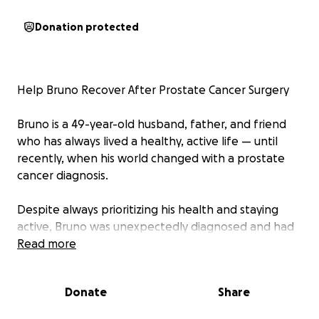
Donation protected
Help Bruno Recover After Prostate Cancer Surgery
Bruno is a 49-year-old husband, father, and friend
who has always lived a healthy, active life — until
recently, when his world changed with a prostate
cancer diagnosis.
Despite always prioritizing his health and staying
active, Bruno was unexpectedly diagnosed and had
to undergo surgery to remove the cancer. The
Read more
procedure was intense and, while successful, has
left him facing a long and difficult recovery.
Donate
Share
Bruno is currently unable to work as he focuses