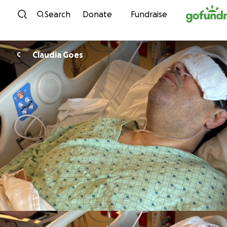
Skip to content
Search
Donate
Fundraise
Claudia Goes
C