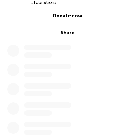
Estamos criando essa campanha com o coração
51 donations
aberto, pedindo sua ajuda para que o Bruno possa
0% complete
Donate now
focar totalmente em sua recuperação, sem carregar
esse peso financeiro.
Share
Qualquer valor faz diferença — e, se você não puder
doar, por favor, compartilhe essa vaquinha com seus
amigos. Suas orações e seu apoio são essenciais
nesse momento.
Muito obrigado por estar com o Bruno nessa luta.
—————————————
Ayuda a Bruno en su Recuperación Después de una
Cirugía por Cáncer de Próstata
Bruno tiene 49 años y siempre ha llevado una vida