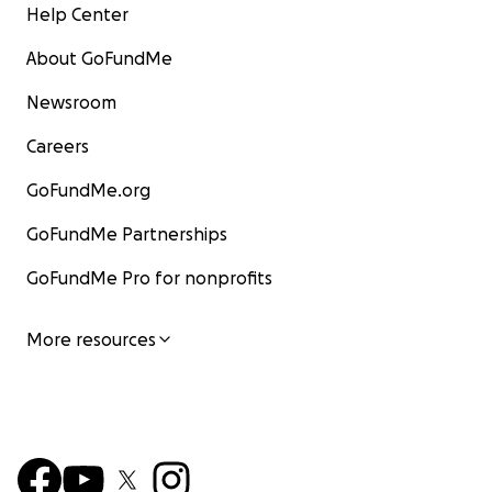
Help Center
About GoFundMe
Newsroom
Careers
GoFundMe.org
GoFundMe Partnerships
GoFundMe Pro for nonprofits
More resources