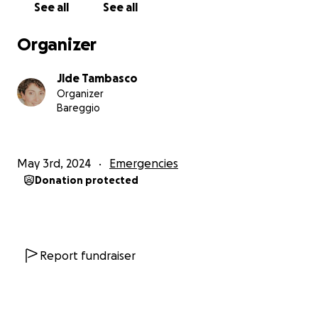
See all
See all
deserves.
Organizer
Our family consists of 8 members. My beloved
father passed away last year after being diagnosed
Jlde Tambasco
with malignant blood cancer. My mother, Faras,
Organizer
Mohammed, me, Ahmed, Mo'men, Adam, and Renad
Bareggio
are twins.
The cost of saving the life of one individual is only
May 3rd, 2024
Emergencies
$5,000 to leave Gaza, so we need only $40,000 to
Donation protected
leave, and $10,000 for housing and other expenses.
We just want to survive, nothing more. We want to
complete our dreams and continue the road that
stopped.
Report fundraiser
Every dollar makes a difference in one of our lives.
Please, if you can't help, spread the link .