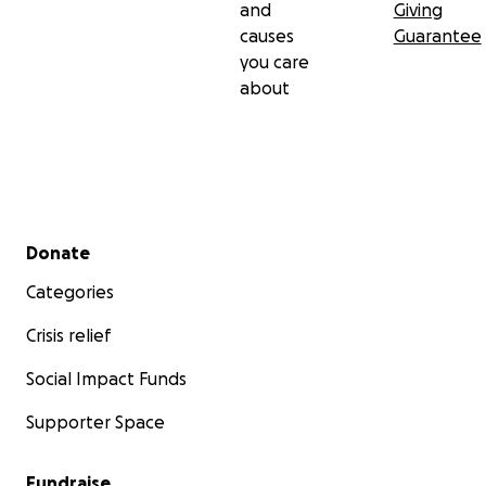
and
Giving
ونكمل الطريق الذي توقف.
causes
Guarantee
you care
كل دولار يحدث فرقا في حياة أحدنا. من فضلك، إذا لم تتمكن
about
من المساعدة، انشر الرابط.
Secondary menu
Donate
Categories
Crisis relief
Social Impact Funds
Supporter Space
Fundraise