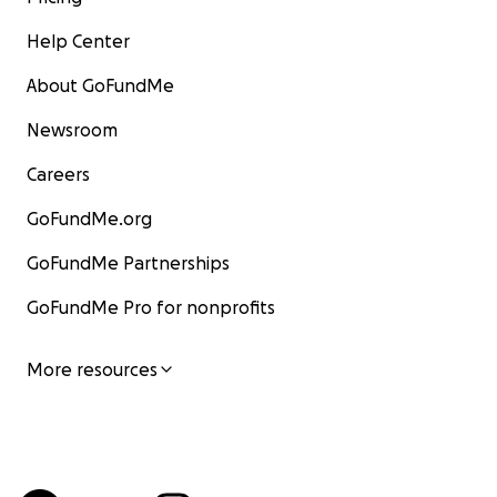
Help Center
About GoFundMe
Newsroom
Careers
GoFundMe.org
GoFundMe Partnerships
GoFundMe Pro for nonprofits
More resources