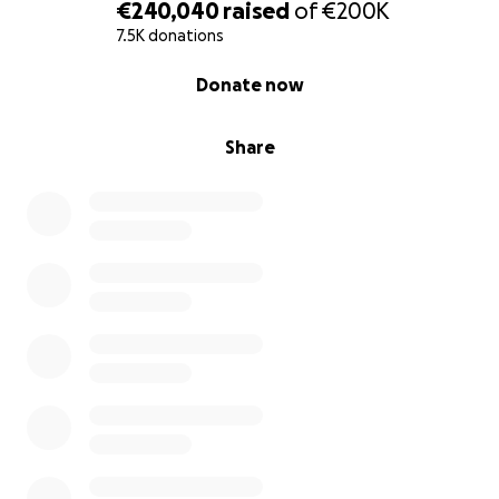
€240,040
raised
of
€200K
7.5K donations
إيطالية وكمواطنة أعزب وناشطة في مجال حقوق الإنسان،
0% complete
Donate now
قمت بتفعيل هذه الحملة لمساعدة الدكتورة نورهان عطا الله
وعائلتها في الحصول على حياة كريمة بعد الإبادة الجماعية في
غزة. من ينقذ حياة ينقذ العالم. هنا أدناه قصتهم.
Share
أنا نورهان وريناد أختي. نحن من غزة ونحتاج لمساعدتكم
لنحافظ على حياتنا من الموت. كل ثانية نقضيها هنا تزيد من
احتمالية عدم النجاة.
أنا نورهان صيدلانية وأخصائية تغذية. كنت أعمل في ثلاث
وظائف قبل بدء الحرب. وكانت أمورنا جيدة، وكانت حياتنا
مستقرة. كنا نعيش ضمن عائلة صغيرة ودافئة، لا ينقصنا شيء.
كنت في طريقي لتحقيق أهدافي الأخرى، لكن كل شيء انتهى
واختفى في لحظة، ليس الأحلام فقط، بل كل الأصدقاء،
المدينة، والشوارع، كل شيء اختفى في لحظة.
ريناد، أختي الصغيرة والفتاة الوحيدة، عمرها 10 سنوات. إنها