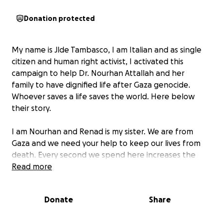
Donation protected
My name is Jlde Tambasco, I am Italian and as single
citizen and human right activist, I activated this
campaign to help Dr. Nourhan Attallah and her
family to have dignified life after Gaza genocide.
Whoever saves a life saves the world. Here below
their story.
I am Nourhan and Renad is my sister. We are from
Gaza and we need your help to keep our lives from
death. Every second we spend here increases the
likelihood of not surviving.
Read more
I am Norhan, a pharmacist and a nutrition specialist. I
Donate
Share
used to work three jobs before the war started. Our
matters were good, and our lives were stable. We