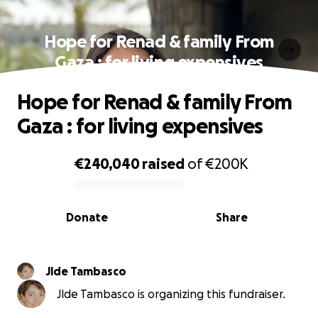
Hope for Renad & family From
Gaza : for living expensives
Hope for Renad & family From
Gaza : for living expensives
€240,040
raised
of
€200K
0% complete
Donate
Share
Jlde Tambasco
Jlde Tambasco is organizing this fundraiser.