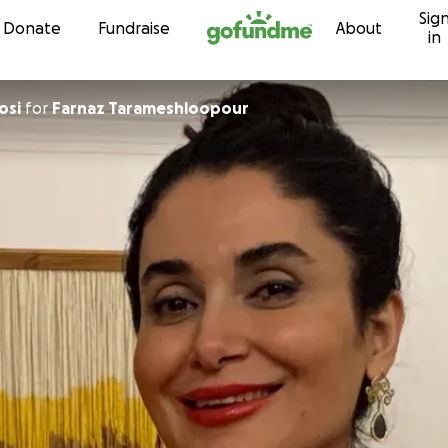
Sig
Skip to content
Donate
Fundraise
About
in
osi
for
Farnaz Tarameshloopour