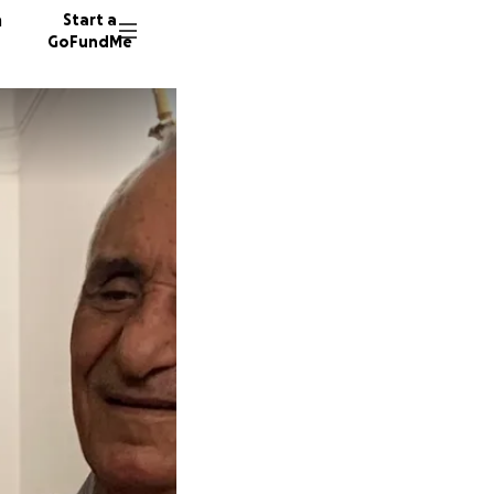
n
Start a
GoFundMe