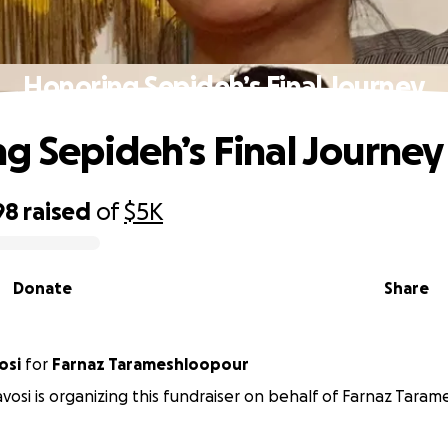
Honoring Sepideh’s Final Journey
g Sepideh’s Final Journey
98
raised
of
$5K
Donate
Share
osi
for
Farnaz Tarameshloopour
vosi is organizing this fundraiser on behalf of Farnaz Tara