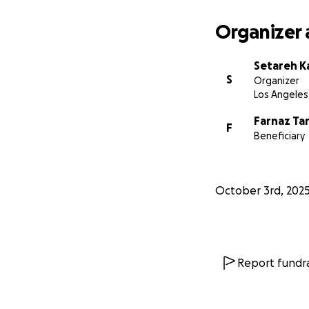
Organizer 
Setareh K
S
Organizer
Los Angeles
Farnaz T
F
Beneficiary
October 3rd, 202
Report fundra