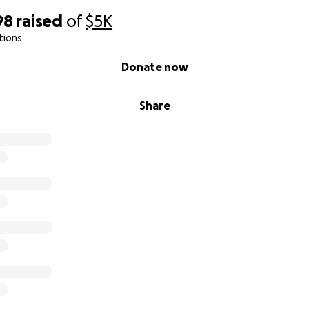
98
raised
of
$5K
tions
Donate now
Share