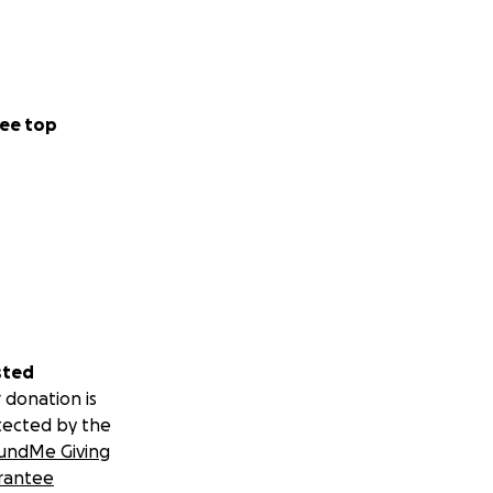
ee top
sted
 donation is
tected by the
undMe Giving
rantee