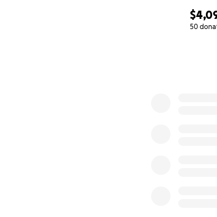
$4,0
50 dona
0% complete