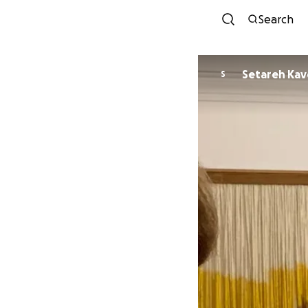
Search
Setareh Kav
S