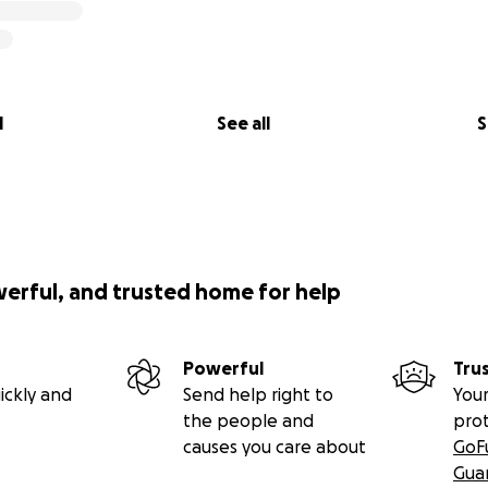
l
See all
S
werful, and trusted home for help
Powerful
Tru
ickly and
Send help right to
Your
the people and
pro
causes you care about
GoF
Gua