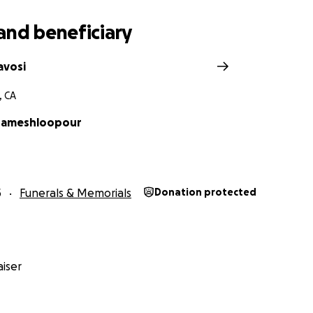
and beneficiary
avosi
, CA
arameshloopour
5
Funerals & Memorials
Donation protected
iser