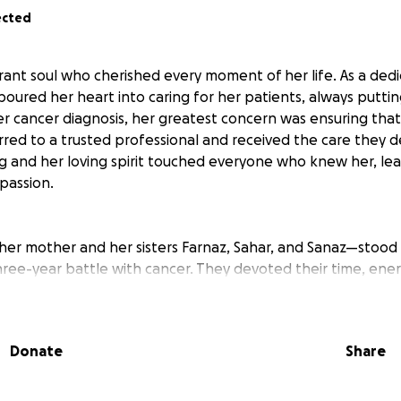
ected
rant soul who cherished every moment of her life. As a ded
poured her heart into caring for her patients, always puttin
her cancer diagnosis, her greatest concern was ensuring tha
rred to a trusted professional and received the care they 
ng and her loving spirit touched everyone who knew her, lea
passion.
her mother and her sisters Farnaz, Sahar, and Sanaz—stood 
ree-year battle with cancer. They devoted their time, energ
g a cure, never wavering in their support. Now, as they grie
ghter and sister, they are faced with the urgent challenge 
l and memorial ceremony. Every contribution will help them f
Donate
Share
 and honor her memory in a way that reflects her extraordin