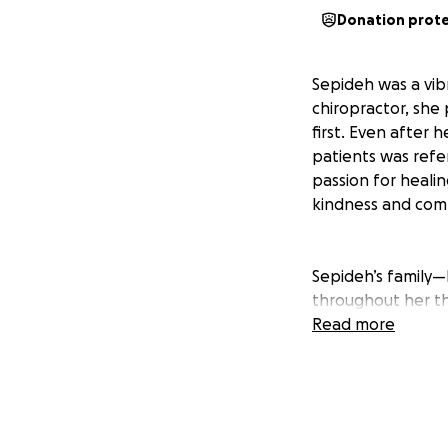
Donation prot
Sepideh was a vib
chiropractor, she 
first. Even after 
patients was refe
passion for heali
kindness and com
Sepideh’s family—
throughout her th
the hope of findin
Read more
their beloved dau
costs of her buria
place for Sepideh