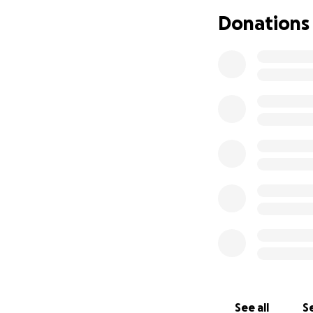
Your support will 
Donations
mourning and cele
woman and for stan
Of course. Here is 
​وپراکتور متعهد، با
ر می‌داد. حتی پس از
ش به یک متخصص مورد
ا و روح مهربانش قلب
​ا سرطان، در کنارش
یچگاه در حمایت از او
وری تأمین هزینه‌های
پیده را فراهم کنند و
​می‌دهد که بر
نید تا این زن
See all
Se