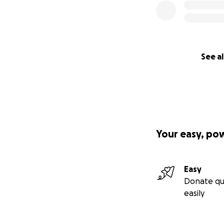
See al
Your easy, po
Easy
Donate qu
easily