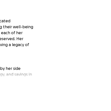
icated
g their well-being
t each of her
deserved. Her
ving a legacy of
by her side
y, and savings in
ve the loss of
of covering the
ind a final resting
ary life.