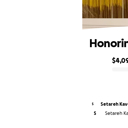
Honorin
$4,0
0% complete
Setareh Kav
S
S
Setareh Ka