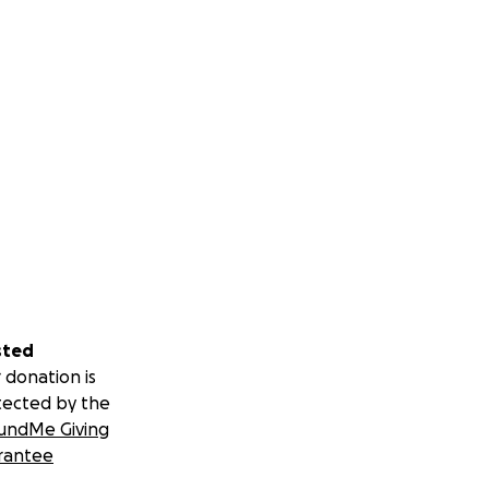
sted
 donation is
tected by the
undMe Giving
rantee