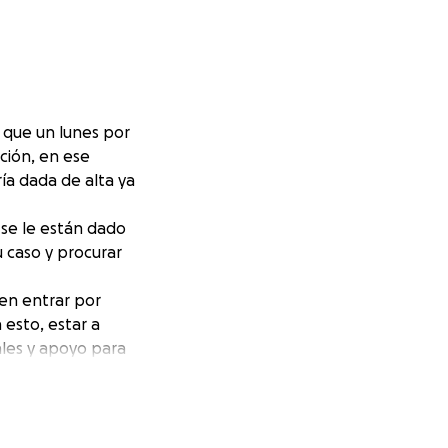
 que un lunes por
ción, en ese
ía dada de alta ya
e se le están dado
u caso y procurar
ben entrar por
esto, estar a
ales y apoyo para
 que todo salga
s y gastos que