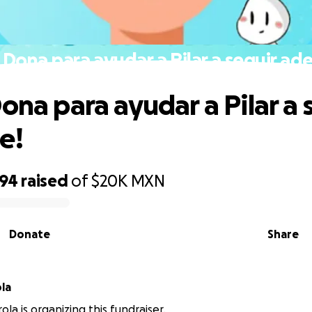
 Dona para ayudar a Pilar a seguir ad
ona para ayudar a Pilar a 
e!
694
raised
of
$20K
MXN
Donate
Share
la
la is organizing this fundraiser.