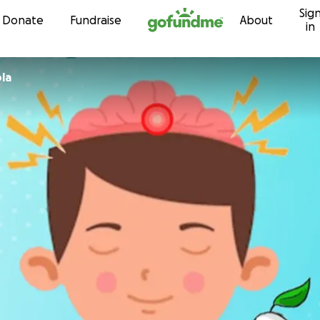
Sig
Skip to content
Donate
Fundraise
About
in
la