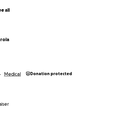
e all
rola
Medical
Donation protected
iser