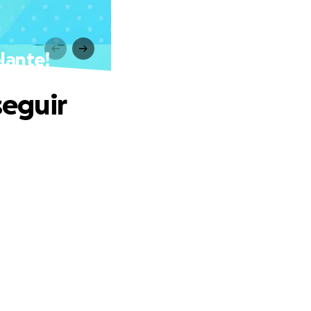
elante!
seguir