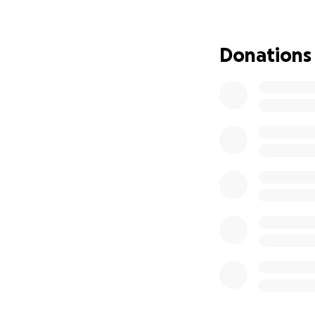
están por venir, s
Agradecemos mucho
Donations