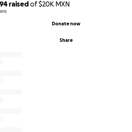
694
raised
of
$20K
MXN
ions
Donate now
Share