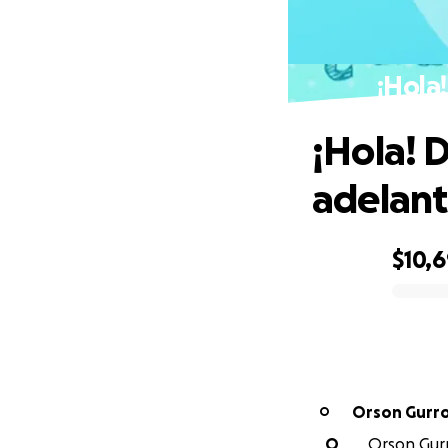
¡Hola!
¡Hola! D
adelant
$10,
0% complete
Orson Gurro
O
O
Orson Gurro