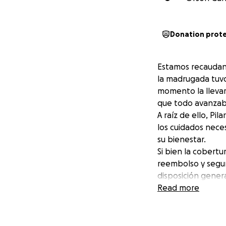
Donation prot
Estamos recaudand
la madrugada tuvo
momento la llevar
que todo avanzaba 
A raíz de ello, Pi
los cuidados neces
su bienestar.
Si bien la cobert
reembolso y segu
disposición gener
cuidado de la her
Read more
También queremos 
bien, pero que se
Hoy Pilar necesit