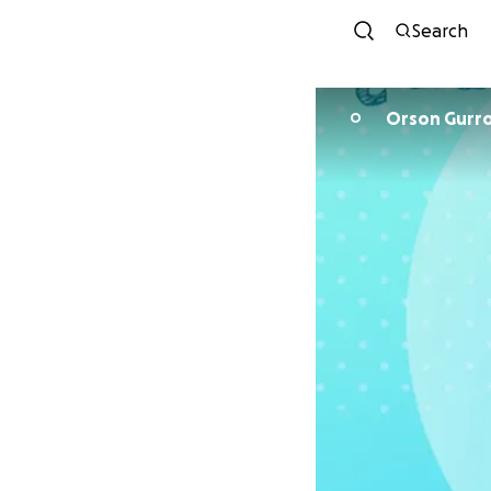
Search
Orson Gurro
O