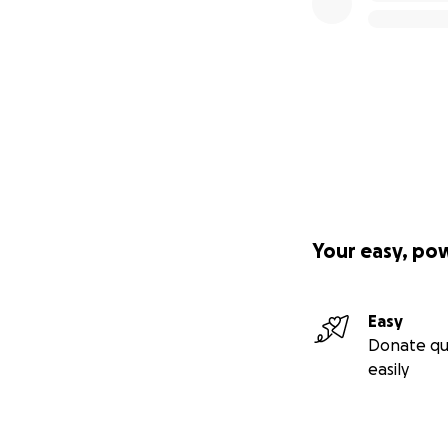
Your easy, po
Easy
Donate qu
easily