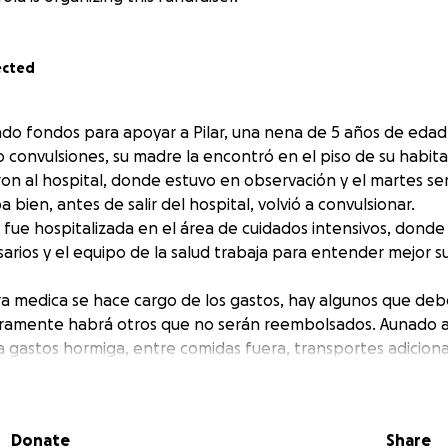
ected
o fondos para apoyar a Pilar, una nena de 5 años de edad
 convulsiones, su madre la encontró en el piso de su habita
on al hospital, donde estuvo en observación y el martes ser
bien, antes de salir del hospital, volvió a convulsionar.
lar fue hospitalizada en el área de cuidados intensivos, dond
arios y el equipo de la salud trabaja para entender mejor s
ura medica se hace cargo de los gastos, hay algunos que de
ramente habrá otros que no serán reembolsados. Aunado a 
a gastos hormiga, entre comidas fuera, transportes adicion
mana de Pilar.
poner un aporte para su rehabilitación futura, esperando
guro será necesaria.
Donate
Share
a de ti y de tu ayuda para poder solventar los procedimiento