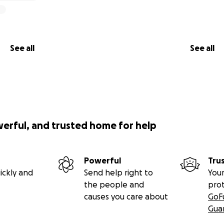
See all
See all
werful, and trusted home for help
Powerful
Tru
ickly and
Send help right to
Your
the people and
pro
causes you care about
GoF
Gua