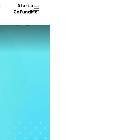
n
Start a
GoFundMe