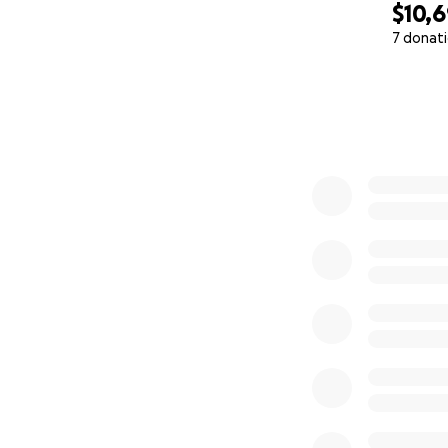
$10,
7 donat
0% complete