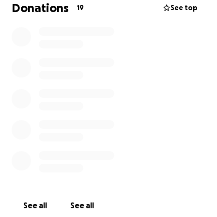
ik zorg dat de centjes goed terecht komen,
Donations
19
See top
namens mij en Evi haar ouders bedankt
See all
See all