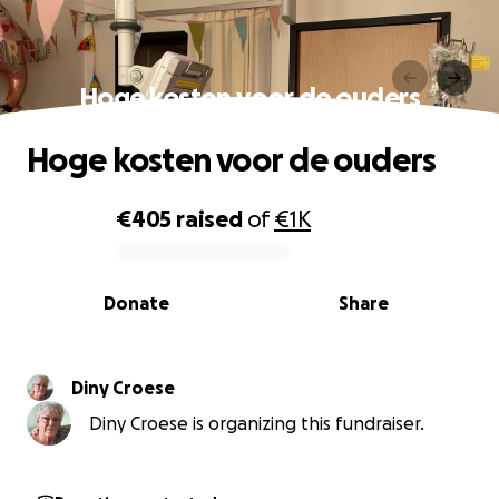
Hoge kosten voor de ouders
Hoge kosten voor de ouders
€405
raised
of
€1K
0% complete
Donate
Share
Diny Croese
Diny Croese is organizing this fundraiser.