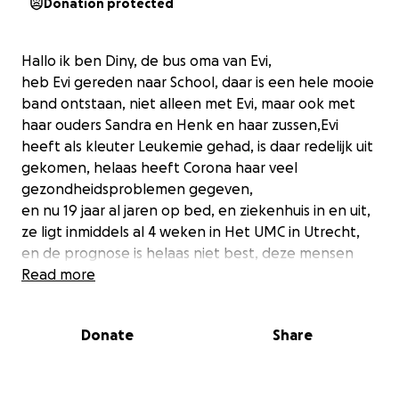
Donation protected
Hallo ik ben Diny, de bus oma van Evi,
heb Evi gereden naar School, daar is een hele mooie
band ontstaan, niet alleen met Evi, maar ook met
haar ouders Sandra en Henk en haar zussen,Evi
heeft als kleuter Leukemie gehad, is daar redelijk uit
gekomen, helaas heeft Corona haar veel
gezondheidsproblemen gegeven,
en nu 19 jaar al jaren op bed, en ziekenhuis in en uit,
ze ligt inmiddels al 4 weken in Het UMC in Utrecht,
en de prognose is helaas niet best, deze mensen
hebben inmiddels zulke hoge kosten , dat ik deze
Read more
actie ben begonnen, al zou er maar wat centjes zijn
om de autokosten wat te verlichten, op en neer
Donate
Share
naar Utrecht is een forse aanslag op hun inkomen.
dit is een druppel op een gloeiende plaat, maar alle
beetjes helpen.