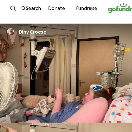
Skip to content
Search
Donate
Fundraise
Diny Croese