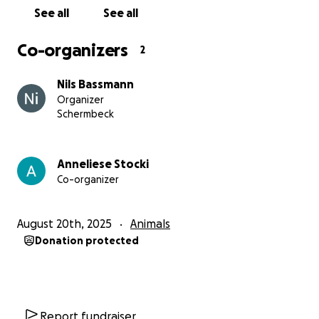
♥️ Danke für jede Unterstützung und fürs Teilen
See all
See all
dieses Aufrufs.
In tiefer Dankbarkeit,
Co-organizers
2
Anne
, Willys Besitzerin
Nils Bassmann
Organizer
Schermbeck
Anneliese Stocki
Co-organizer
August 20th, 2025
Animals
Donation protected
Ich danke Euch für Eure Hilfe.
Report fundraiser