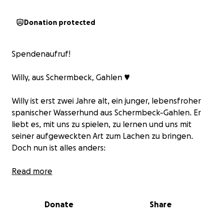
Donation protected
Spendenaufruf!
Willy, aus Schermbeck, Gahlen ♥️
Willy ist erst zwei Jahre alt, ein junger, lebensfroher
spanischer Wasserhund aus Schermbeck-Gahlen. Er
liebt es, mit uns zu spielen, zu lernen und uns mit
seiner aufgeweckten Art zum Lachen zu bringen.
Doch nun ist alles anders:
Bei einer Routineuntersuchung kam die
Read more
schockierende Nachricht, Willy ist schwer herzkrank.
Die Ultraschallbilder zeigen: Ohne eine schnelle,
Donate
Share
komplizierte Operation wird er keine Chance haben.