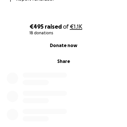
€495
raised
of
€1.1K
18 donations
0% complete
Donate now
Share