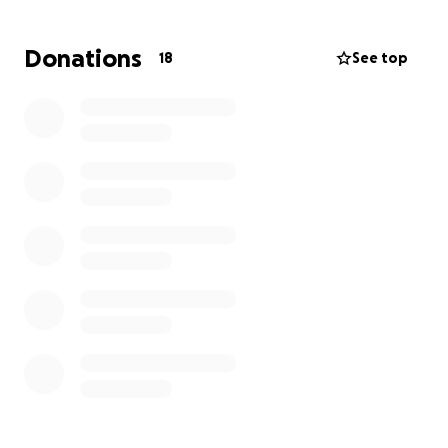
Wir haben uns bereits an einen erfahrenen
Kardiologen in Gießen gewandt. Er ist bereit, Willy zu
Donations
18
See top
operieren, doch die Kosten sind enorm: ca. 7.000
Euro.
Für uns ist diese Summe allein nicht zu schaffen. Aber
wir wollen Willy nicht aufgeben. Er ist noch so jung,
hat so viel Lebensfreude und verdient eine Zukunft.
Darum bitten wir Euch von Herzen:
Bitte helft uns, Willy zu retten. Jeder Euro zählt und
bringt uns dem Ziel näher, unserem geliebten Hund
ein gesundes, glückliches Leben zu schenken.
Es zerreißt uns, daran zu denken, ihn so früh zu
verlieren. Doch mit Eurer Hilfe kann Willy eine
Chance bekommen.