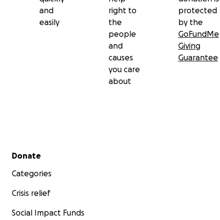
and
right to
protected
easily
the
by the
people
GoFundMe
and
Giving
causes
Guarantee
you care
about
Secondary menu
Donate
Categories
Crisis relief
Social Impact Funds