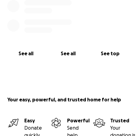
See all
See all
See top
Your easy, powerful, and trusted home for help
Easy
Powerful
Trusted
Donate
Send
Your
quickly
help
donation is