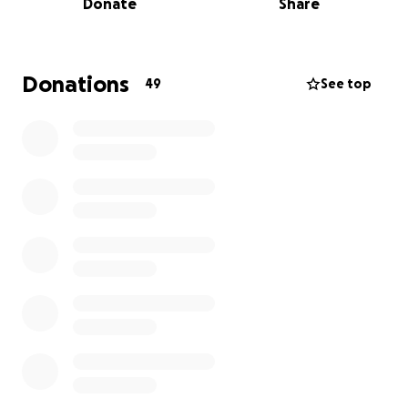
Donate
Share
Trotz allem kämpft sie sich tapfer durch jeden Tag,
mit unglaublichem Mut und der Hoffnung, dass es
eines Tages besser wird.
Donations
49
See top
Jetzt gibt es einen Hoffnungsschimmer:
Eine vielversprechende Stammzellentherapie
könnte ihre Lebensqualität deutlich verbessern.
Diese Therapie zielt darauf ab, die geschädigten
Nervenverbindungen zu regenerieren, ein erster
Schritt in Richtung mehr Selbstständigkeit, weniger
Schmerzen und vielleicht sogar kleiner
Bewegungsfortschritte.
Doch leider übernimmt die Krankenkasse die Kosten
für diese Therapie nicht. Die Behandlung und
Nachsorge ist mit hohen finanziellen Belastungen
verbunden.
Die Therapie kostet ca. 47'000 CHF.
Deshalb bitten wir euch um Hilfe!