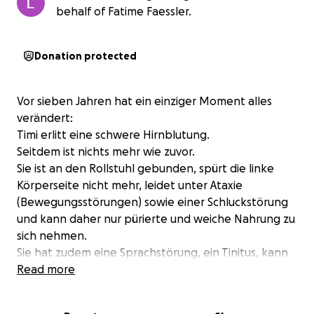
behalf of Fatime Faessler.
Donation protected
Vor sieben Jahren hat ein einziger Moment alles
verändert:
Timi erlitt eine schwere Hirnblutung.
Seitdem ist nichts mehr wie zuvor.
Sie ist an den Rollstuhl gebunden, spürt die linke
Körperseite nicht mehr, leidet unter Ataxie
(Bewegungsstörungen) sowie einer Schluckstörung
und kann daher nur pürierte und weiche Nahrung zu
sich nehmen.
Sie hat zudem eine Sprachstörung, ein Tinitus, kann
kaum noch sehen und hat 30 % ihres Hörvermögens
Read more
verloren.