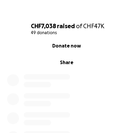
CHF7,038
raised
of
CHF47K
49 donations
0% complete
Donate now
Share