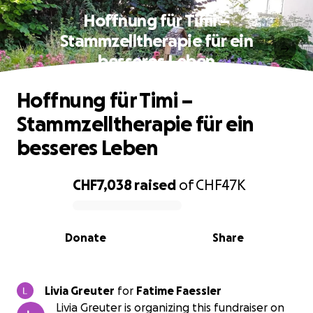
Hoffnung für Timi –
Stammzelltherapie für ein
besseres Leben
Hoffnung für Timi –
Stammzelltherapie für ein
besseres Leben
CHF7,038
raised
of
CHF47K
0% complete
Donate
Share
Livia Greuter
for
Fatime Faessler
Livia Greuter is organizing this fundraiser on