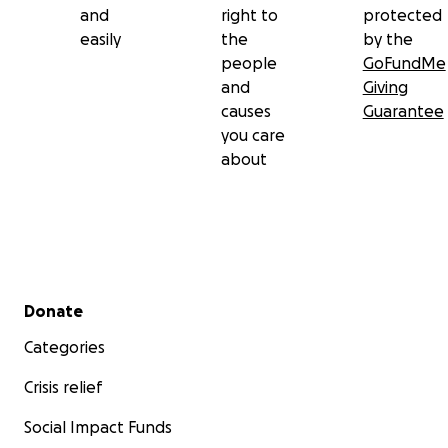
and
right to
protected
easily
the
by the
people
GoFundMe
and
Giving
causes
Guarantee
you care
about
Secondary menu
Donate
Categories
Crisis relief
Social Impact Funds