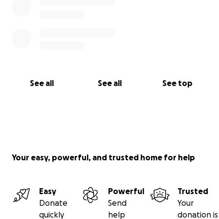
See all
See all
See top
Your easy, powerful, and trusted home for help
Easy
Powerful
Trusted
Donate
Send
Your
quickly
help
donation is