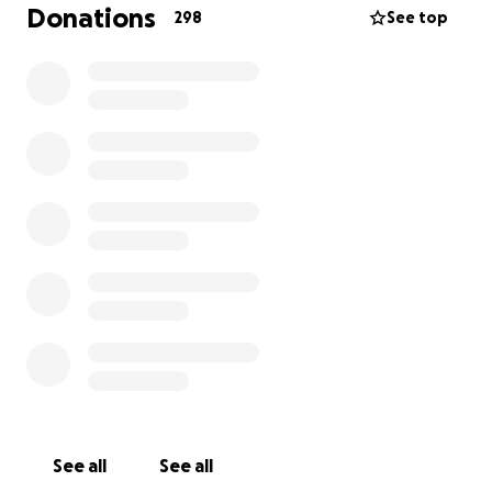
selbstverständlich sind, sind für ihn kaum möglich.
Donations
298
See top
Jeder Tag ist eine neue Herausforderung.
Aber Poyraz ist ein Kämpfer. Und wir als Familie
kämpfen mit ihm.
Was ihm wirklich helfen kann, sind intensive
Therapien mit moderner Ausstattung, die in
spezialisierten Zentren im Ausland angeboten
werden. Diese intensiven Behandlungen – vor allem
hochwirksame Physiotherapie – bieten ihm echte
Chancen auf Fortschritte. Doch leider sind sie sehr
teuer: mehrere tausend Euro pro Behandlungsblock
von 3 bis 4 Wochen.
Poyraz wird ein Leben lang auf Therapien
angewiesen sein. Aber jetzt, in den ersten
Lebensjahren, ist die wichtigste Zeit, um seine
Entwicklung zu fördern.
See all
See all