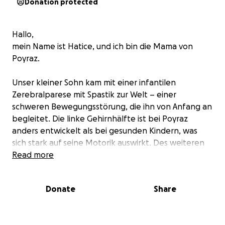
Donation protected
Hallo,
mein Name ist Hatice, und ich bin die Mama von
Poyraz.
Unser kleiner Sohn kam mit einer infantilen
Zerebralparese mit Spastik zur Welt – einer
schweren Bewegungsstörung, die ihn von Anfang an
begleitet. Die linke Gehirnhälfte ist bei Poyraz
anders entwickelt als bei gesunden Kindern, was
sich stark auf seine Motorik auswirkt. Des weiteren
hat er auch das West-Syndrom eine sehr seltene Art
Read more
der Epilepsie.
Donate
Share
Poyraz ist heute 2einhalb Jahre alt.
Er kann nicht greifen, nicht sitzen, nicht krabbeln –
Bewegungen, die für andere Kinder