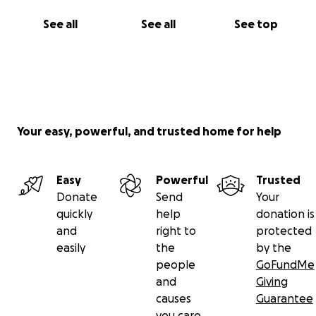
Sen Ailesi
See all
See all
See top
Your easy, powerful, and trusted home for help
Easy
Powerful
Trusted
Donate
Send
Your
quickly
help
donation is
and
right to
protected
easily
the
by the
people
GoFundMe
and
Giving
causes
Guarantee
you care