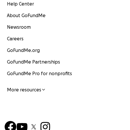
Help Center
About GoFundMe
Newsroom
Careers
GoFundMe.org
GoFundMe Partnerships
GoFundMe Pro for nonprofits
More resources