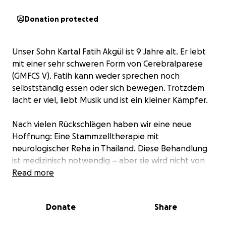
Donation protected
Unser Sohn Kartal Fatih Akgül ist 9 Jahre alt. Er lebt
mit einer sehr schweren Form von Cerebralparese
(GMFCS V). Fatih kann weder sprechen noch
selbstständig essen oder sich bewegen. Trotzdem
lacht er viel, liebt Musik und ist ein kleiner Kämpfer.
Nach vielen Rückschlägen haben wir eine neue
Hoffnung: Eine Stammzelltherapie mit
neurologischer Reha in Thailand. Diese Behandlung
ist medizinisch notwendig – aber sie wird nicht von
der Krankenkasse übernommen.
Read more
Die Gesamtkosten liegen bei über 34.000 €. Wir
Donate
Share
haben bereits unser gesamtes Erspartes eingesetzt
– Geld, das eigentlich für eine barrierefreie