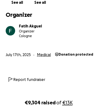
See all
See all
Von Herzen danke.
Elif & Murat Akgül
Organizer
Fatih Akguel
Organizer
Cologne
July 17th, 2025
Medical
Donation protected
Report fundraiser
€9,304
raised
of
€13K