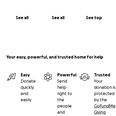
See all
See all
See top
Your easy, powerful, and trusted home for help
Easy
Powerful
Trusted
Donate
Send
Your
quickly
help
donation is
and
right to
protected
easily
the
by the
people
GoFundMe
and
Giving