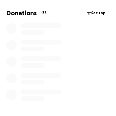
Wohnung für Fatih gedacht war. Wenn wir es mit
eurer Hilfe schaffen, die Behandlung zu finanzieren,
Donations
135
See top
könnten wir das Ersparte wieder für ein sicheres
Zuhause nutzen.
Unser Spendenziel liegt bei 50.000 €, um alle
medizinischen und logistischen Kosten rund um die
Therapie abzudecken.
Wir haben als Familie bereits ein Kind verloren.
Vielleicht ist es genau deshalb unser größter
Wunsch, für Fatih jede Chance zu nutzen, die sein
Leben ein kleines bisschen leichter machen kann.
Diese Therapie ist keine Garantie – aber sie ist
Hoffnung.
❤️ Jeder Beitrag zählt
Kontakt: [email redacted]