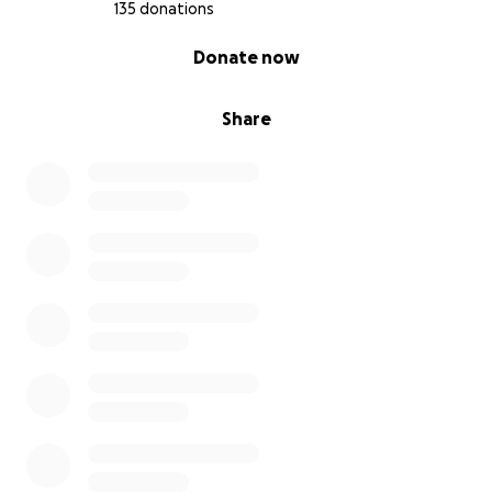
135 donations
0% complete
Donate now
Share