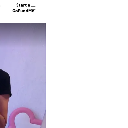
n
Start a
GoFundMe