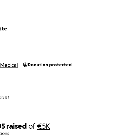
tte
Medical
Donation protected
iser
05
raised
of
€5K
tions