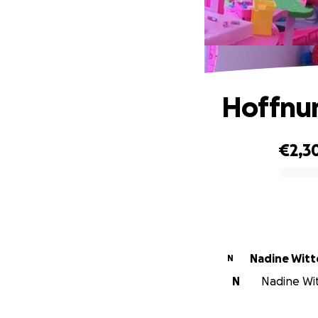
Hoffnun
€2,3
0% complete
Nadine Witt
N
N
Nadine Witt