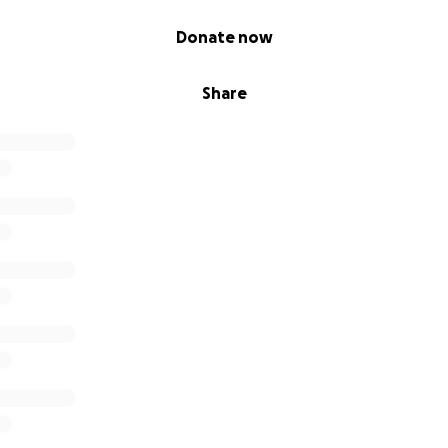
Donate now
Share