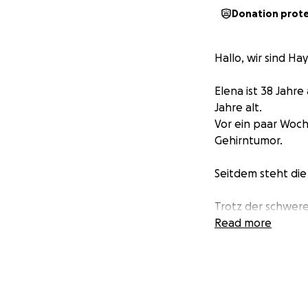
Donation prot
Hallo, wir sind H
Elena ist 38 Jahr
Jahre alt.
Vor ein paar Woch
Gehirntumor.
Seitdem steht die 
Trotz der schwer
für ein Stück Norm
Read more
Doch der Alltag mi
sondern auch fina
Hilfsmittel und Be
Hinzu kommt: Als A