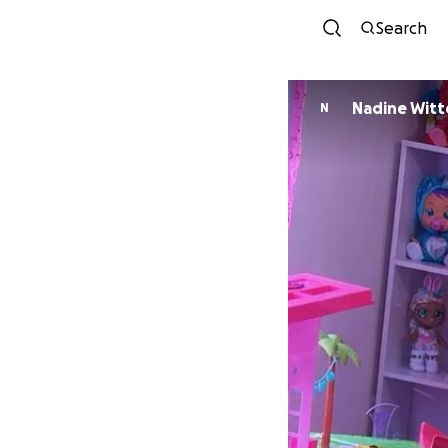
Search
Nadine Witt
N