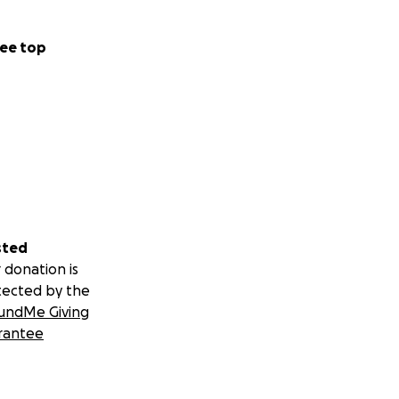
ee top
sted
 donation is
tected by the
undMe Giving
rantee