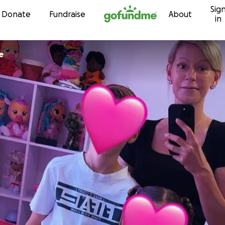
Sig
Skip to content
Donate
Fundraise
About
in
e