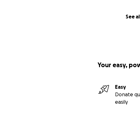
See al
Your easy, po
Easy
Donate qu
easily