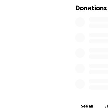
Wir möchten Elena 
Donations
Wofür wird die S
Medizinisch
Kinderbetre
Fahrtkosten 
Schaffung s
Jeder Euro hilft, 
Kindern zu schen
Bitte helft uns, E
Teilt diese Aktio
Lasst uns gemeins
See all
Se