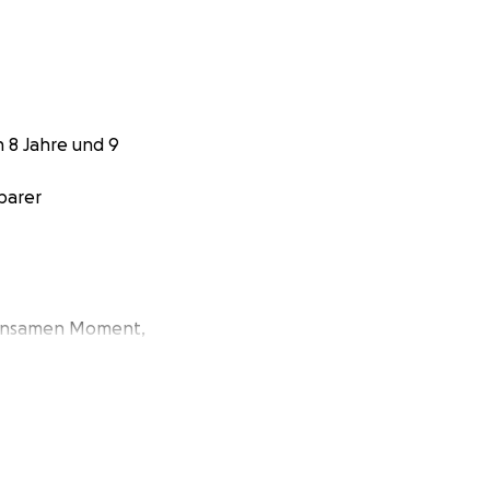
n 8 Jahre und 9
barer
meinsamen Moment,
 nur emotional,
sten, spezielle