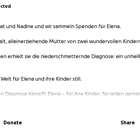
ected
ayat und Nadine und wir sammeln Spenden für Elena.
e alt, alleinerziehende Mutter von zwei wundervollen Kinder
en erhielt sie die niederschmetternde Diagnose: ein unheil
Welt für Elena und ihre Kinder still.
en Diagnose kämpft Elena – für ihre Kinder, für jeden ge
alität.
t dieser Krankheit ist kräftezehrend und belastet sie nicht
nziell. Die regelmäßigen Behandlungen, Therapien, Fahrtko
Donate
Share
treuung für die Kinder bringen sie an ihre Grenzen.
lleinerziehende steht sie mit all dem allein da.