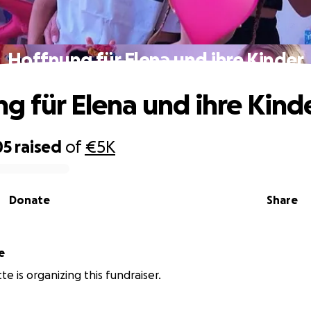
Hoffnung für Elena und ihre Kinder
g für Elena und ihre Kind
05
raised
of
€5K
Donate
Share
e
e is organizing this fundraiser.