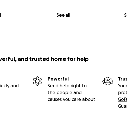
l
See all
S
werful, and trusted home for help
Powerful
Tru
ickly and
Send help right to
Your
the people and
pro
causes you care about
GoF
Gua