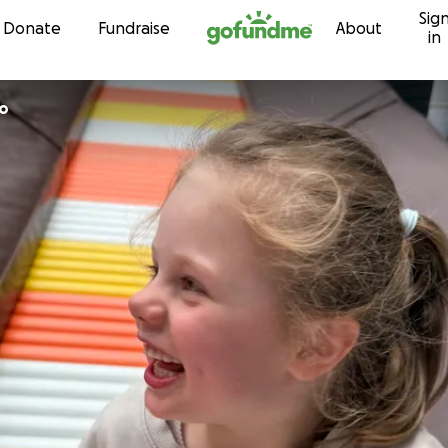
Sig
Skip to content
Donate
Fundraise
About
in
co