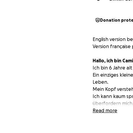
Donation prot
English version b
Version française
Hallo, ich bin Ca
Ich bin 6 Jahre a
Ein einziges klein
Leben.
Mein Kopf versteh
Ich kann kaum spr
überfordern mich.
Freunden reden – 
Read more
Syndromes sind Au
Aber ich gebe nic