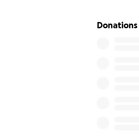
Mit Hilfe meines 
Ich habe so viel z
Donations
Was mir helfen kö
Die speziell ausge
zu konzentrieren
sprechen.
Delfine öffnen Tü
Und sie machen ei
https://www.delf
https://cdtc.info/
Doch diese Reise 
Die Therapie, die 
können.
Deshalb hat mein
Alles was hier ge