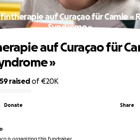
fintherapie auf Curaçao für Camie « 
Syndrome »
herapie auf Curaçao für C
Syndrome »
959
raised
of
€20K
Donate
Share
co
co is organizing this fundraiser.