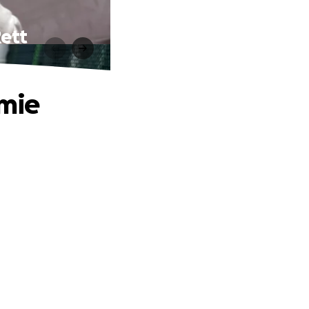
Rett
amie