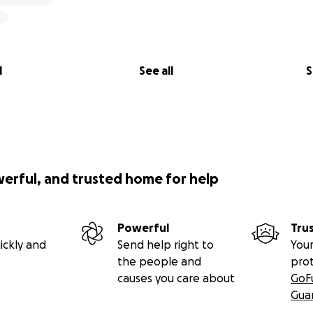
travel, the accommodation – it all costs more than we can
, together with my mom, started this fundraising campaign
ed here will be used exclusively for my dolphin adventure.
l
See all
S
y contribution counts.
 give me an unforgettable journey, but also the chance for 
ce, more communication, more joy of life.
ding my story.
 your help – you make a big difference.
werful, and trusted home for help
Powerful
Tru
ickly and
Send help right to
Your
the people and
pro
causes you care about
GoF
Gua