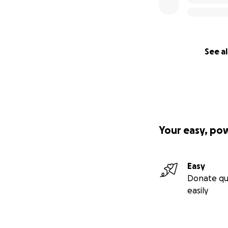
The therapy, the 
own.
That’s why my dad
Everything collect
See al
Big or small –
ever
You will not only
– more independen
Thank you for rea
And thank you for
Your easy, po
Easy
Donate qu
easily