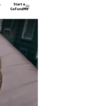
n
Start a
GoFundMe
N
437 don