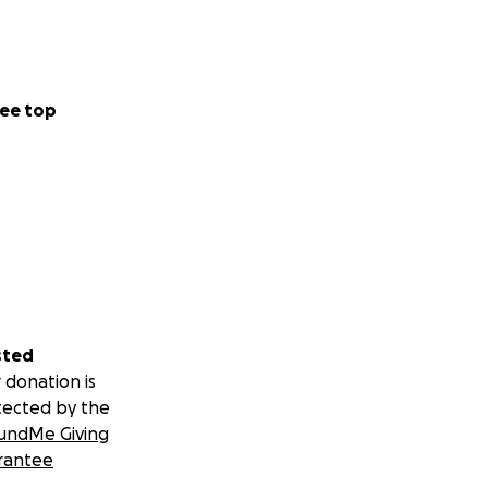
 manage on our
 for me.
ee top
important progress
sted
 donation is
tected by the
undMe Giving
rantee