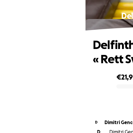
Del
Delfint
« Rett 
€21,
0% complete
Dimitri Gen
D
D
Dimitri Gen