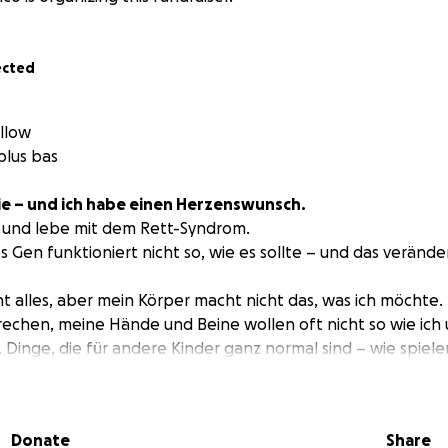
ected
ellow
 plus bas
mie – und ich habe einen Herzenswunsch.
lt und lebe mit dem Rett-Syndrom.
es Gen funktioniert nicht so, wie es sollte – und das veränd
t alles, aber mein Körper macht nicht das, was ich möchte.
echen, meine Hände und Beine wollen oft nicht so wie ich 
 Dinge, die für andere Kinder ganz normal sind – wie spiele
sind für mich jeden Tag eine Herausforderung. Typische M
tismus, Handstereotypien, Epilepsie, Skoliose , Angst- und 
Donate
Share
ht auf! Und meine Familie auch nicht!