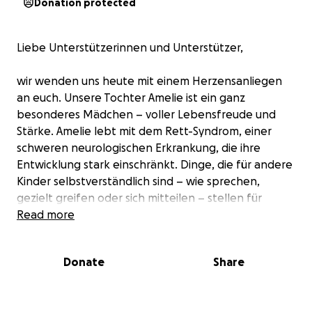
Donation protected
Liebe Unterstützerinnen und Unterstützer,
wir wenden uns heute mit einem Herzensanliegen
an euch. Unsere Tochter Amelie ist ein ganz
besonderes Mädchen – voller Lebensfreude und
Stärke. Amelie lebt mit dem Rett-Syndrom, einer
schweren neurologischen Erkrankung, die ihre
Entwicklung stark einschränkt. Dinge, die für andere
Kinder selbstverständlich sind – wie sprechen,
gezielt greifen oder sich mitteilen – stellen für
Amelie große Herausforderungen dar.
Read more
Trotz aller Schwierigkeiten überrascht sie uns immer
Donate
Share
wieder mit ihrer Kraft und kleinen, aber
bedeutenden Fortschritten. Besonders bemerkbar
wurden diese nach zwei Delfintherapien, die wir