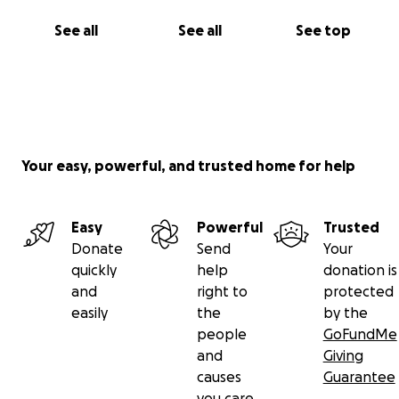
See all
See all
See top
Your easy, powerful, and trusted home for help
Easy
Powerful
Trusted
Donate
Send
Your
quickly
help
donation is
and
right to
protected
easily
the
by the
people
GoFundMe
and
Giving
causes
Guarantee
you care