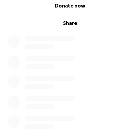
0% complete
Donate now
Share