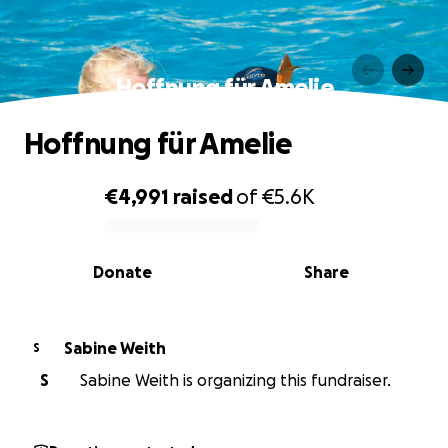
Hoffnung für Amelie
Hoffnung für Amelie
€4,991
raised
of
€5.6K
0% complete
Donate
Share
Sabine Weith
S
S
Sabine Weith is organizing this fundraiser.