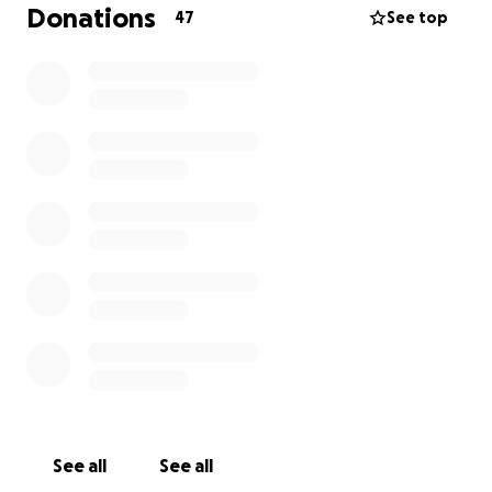
Amelie in den letzten Jahren ermöglichen konnten.
Donations
47
See top
Durch die einfühlsame Arbeit mit den Delfinen und
den begleitenden Therapeuten hat sich bei Amelie
ihre Konzentration verbessert, ihre non-verbale
Kommunikation wurde stärker, und wir spüren, wie
viel mehr Präsenz und Lebensqualität sie nach der
Therapie erlebt. Für uns ist das ein riesiger
Hoffnungsschimmer in einem oft sehr fordernden
Alltag.
Leider ist eine Delfintherapie sehr kostenintensiv
und wird nicht von der Krankenkasse übernommen.
Die Reise, die Unterbringung, die Therapien vor Ort
– all das summiert sich auf mehrere tausend Euro. Als
Familie stoßen wir dabei an unsere finanziellen
Grenzen.
See all
See all
Deshalb bitten wir euch: