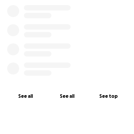
Danke von Herzen fürs Lesen und eure
Unterstützung!
Lili
Hope through phage therapy – Help with
treatment costs
Hi,
my name is Lili, I’m currently in vocational training
and I’m asking for your support.
See all
See all
See top
Since the summer of 2024, I’ve been suffering from a
severe bacterial infection that brought me close to
sepsis every few months. I was hospitalized
repeatedly in Germany, but antibiotics could not