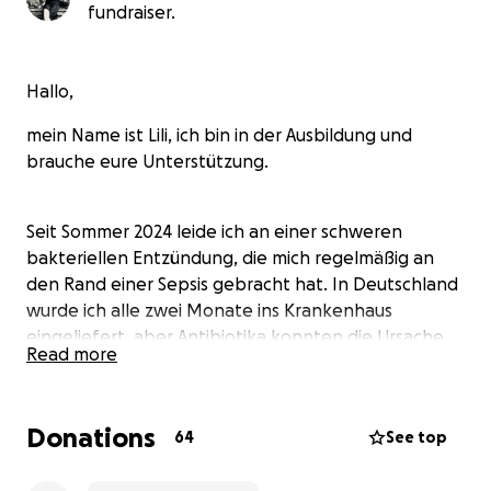
fundraiser.
Hallo,
mein Name ist Lili, ich bin in der Ausbildung und
brauche eure Unterstützung.
Seit Sommer 2024 leide ich an einer schweren
bakteriellen Entzündung, die mich regelmäßig an
den Rand einer Sepsis gebracht hat. In Deutschland
wurde ich alle zwei Monate ins Krankenhaus
eingeliefert, aber Antibiotika konnten die Ursache
Read more
nicht dauerhaft bekämpfen.
Donations
Nach langem Suchen habe ich eine Alternative
64
See top
gefunden: die Phagentherapie in Tiflis, Georgien.
Diese Behandlung ist in Deutschland und der EU