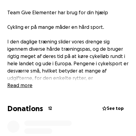
Team Give Elementer har brug for din hjælp
Cykling er på mange måder en hård sport.
I den daglige træning slider vores drenge sig
igennem diverse hårde træningspas, og de bruger
rigtig meget af deres tid på at køre cykelløb rundt i
hele landet og ude i Europa. Pengene i cykelsport er
desværre små, hvilket betyder at mange af
udgifterne, for den enkelte rytter, er
selvfinansierede.
Read more
Vi gør som Team alt, hvad vi kan for at minimere
Donations
udgifterne for rytterne - Derfor har vi brug for din
12
See top
hjælp.
Så ved at donere et valgfrit beløb til team Give
Elementer som ikke behøver at være mere end din