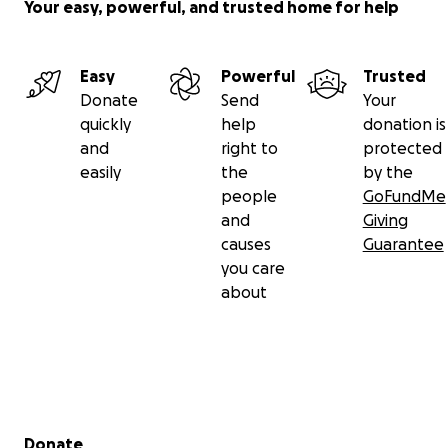
Your easy, powerful, and trusted home for help
Easy
Powerful
Trusted
Donate
Send
Your
quickly
help
donation is
and
right to
protected
easily
the
by the
people
GoFundMe
and
Giving
causes
Guarantee
you care
about
Secondary menu
Donate