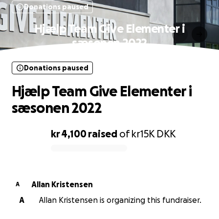
Donations paused
Hjælp Team Give Elementer i
sæsonen 2022
Donations paused
Hjælp Team Give Elementer i
sæsonen 2022
kr 4,100
raised
of
kr15K
DKK
0% complete
Allan Kristensen
A
A
Allan Kristensen is organizing this fundraiser.