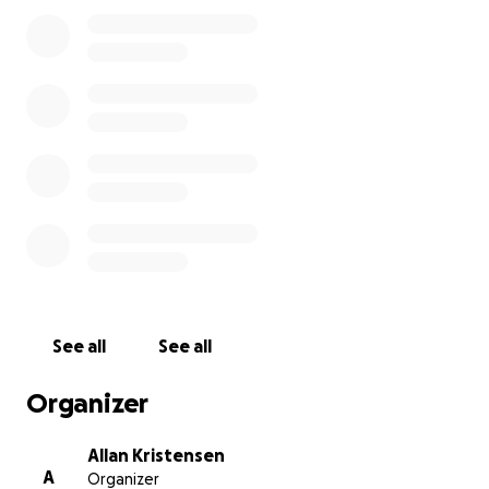
sidste køb hos bageren, kan du hjælpe en flok
superdedikerede unge mænd med at udleve deres
cykeldrømme.
Alle pengene går selvfølgelig ubeskåret til, at
rytterne kan få de bedst mulige betingelser for at
præstere.
Team Give Elementer er en overbygning af Give CKs
licensafdeling, og vi arbejder på at udvikle vores
ryttere til at komme op på endnu højere niveau,
både som sportsmand og som menneske.
Tusind tak
See all
See all
Organizer
Allan Kristensen
A
Organizer