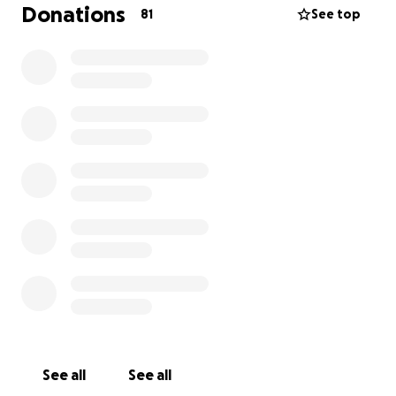
i Bangkok
Donations
81
See top
See all
See all