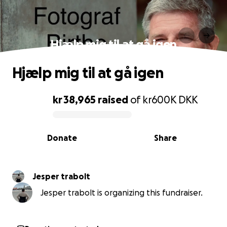
Hjælp mig til at gå igen
Hjælp mig til at gå igen
kr 38,965
raised
of
kr600K
DKK
0% complete
Donate
Share
Jesper trabolt
Jesper trabolt is organizing this fundraiser.