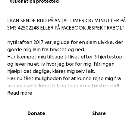
Donation protected
I KAN SENDE BUD PÅ ANTAL TIMER OG MINUTTER PÅ
SMS 42502248 ELLER PÅ FACEBOOK JESPER TRABOLT
nytåraften 2017 var jeg ude for en slem ulykke, der
gjorde mig lam fra brystet og ned.
Har kæmpet mig tilbage til livet efter 3 hjertestop,
og lever nu et liv hvor jeg bor for mig, får ingen
hjælp i det daglige, klarer mig selv i alt.
Har nu fået muligheden for at kunne rejse mig fra
min manuelle kørestol, og tage mine første skridt
igen. Det sker ved en operation der skal foregå i
Read more
Bangkok, 5 ugers ophold med 6 timers
genoptræning om dagen.
Donate
Share
Det kan ikke beskrives hvor stort det vil være at få
den mulighed tilbage i mit liv, og det skal disse
penge bruges til, ophold og operation på hospitalet