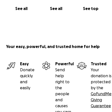
See all
See all
See top
Your easy, powerful, and trusted home for help
Easy
Powerful
Trusted
Donate
Send
Your
quickly
help
donation is
and
right to
protected
easily
the
by the
people
GoFundMe
and
Giving
causes
Guarantee
you care