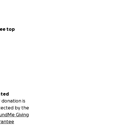
ee top
sted
 donation is
tected by the
undMe Giving
rantee