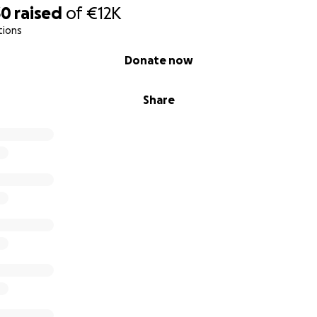
30
raised
of
€12K
tions
Donate now
Share