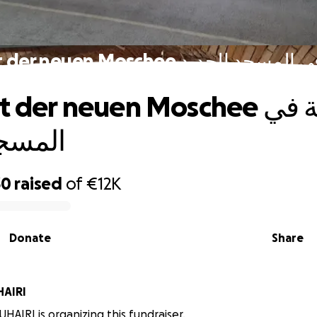
Hilfe mit der neuen Moschee الجديد
der neuen Moschee المعاونة في
المسجد
30
raised
of
€12K
Donate
Share
HAIRI
UHAIRI is organizing this fundraiser.