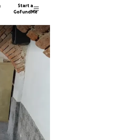
n
Start a
GoFundMe