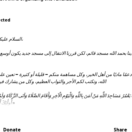
ected
السلام عليكم ورحمة الله وبركاته،
ينا بحمد الله مسجد قائم، لكن قررنا الانتقال إلى مسجد جديد يكون أوسع
 دعمًا ماديًا من أهل الخير، وكل مساهمة منكم – قليلة أو كثيرة – تعين ع
الله، وتكتب لكم الأجر والثواب العظيم، وكل من يشارك في
ُرُ مَسَاجِدَ اللَّهِ مَنْ آمَنَ بِاللَّهِ وَالْيَوْمِ الْآخِرِ وَأَقَامَ الصَّلَاةَ وَآتَى الزَّكَاةَ وَلَمْ
أُولَٰئِكَ أَن يَكُونُوا مِنَ الْمُهْتَدِينَ »
قال رسول الله ﷺ: «مَن بنى لله مسجدًا بنى الله له بيتًا في الجنة».
Donate
Share
نرجو منكم المساهمة بما ييسر الله، ولو بالقليل، فرب درهم سبق ألف درهم.