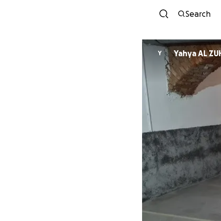
Search
Yahya AL ZU
Y