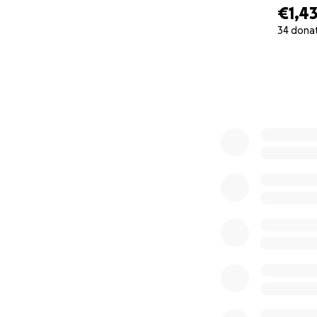
€1,4
34 dona
0% complete