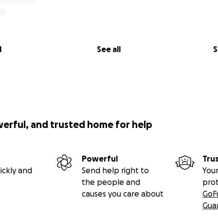
l
See all
S
werful, and trusted home for help
Powerful
Tru
ickly and
Send help right to
Your
the people and
pro
causes you care about
GoF
Gua