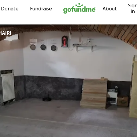
Sig
Skip to content
Donate
Fundraise
About
in
HAIRI