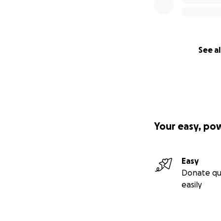
See al
Your easy, po
Easy
Donate qu
easily