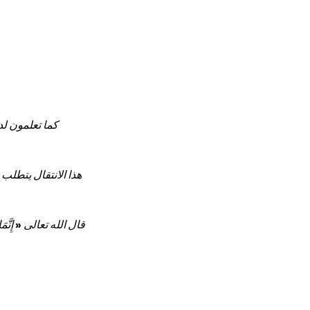
كما تعلمون لد
هذا الانتقال يتطلب
قال الله تعالى « إِنَّمَا يَعْم