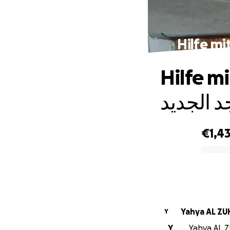
Hilfe mit 
 الجديد
€1,4
0% complete
Yahya AL ZU
Y
Y
Yahya AL Z