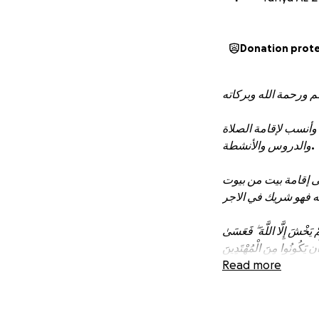
Donation prot
 وأنسب لإقامة الصلاة
والدروس والأنشطة.
لى إقامة بيت من بيوت
ه فهو شريك في الاجر
 يَخْشَ إِلَّا اللَّهَ ۖ فَعَسَىٰ
Read more