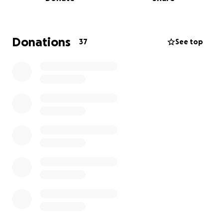
gewünscht haben.
All das wäre ohne eure Hilfe nicht möglich gewesen.
Ihr habt uns die Kraft und die Möglichkeit gegeben,
Donations
37
See top
Henry diese Chance zu schenken – dafür danken wir
euch von Herzen!
Doch leider gibt es eine große Sorge: Die
Versicherung weigert sich nun, die Kosten für Henrys
Behandlung zu übernehmen. Obwohl die erste
Rechnung mit derselben Diagnose noch gezahlt
wurde, lehnt sie nun plötzlich ab mit der
Begründung, es handle sich um etwas Angeborenes
was sie nicht zahlen würden. Wir haben bereits
Einspruch eingelegt, aber im Moment stehen wir
alleine da – mit enormen Rechnungen:
ca. 3.600 € für die Operation und sechstägigen
Klinikaufenthalt