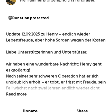
Pia Hammel is organizing this fundraiser.
Donation protected
Update 12.09.2025 zu Henry – endlich wieder
Lebensfreude, aber hohe Sorgen wegen der Kosten
Liebe Unterstützerinnen und Unterstützer,
wir haben eine wunderbare Nachricht: Henry geht
es großartig!
Nach seiner sehr schweren Operation hat er sich
unglaublich erholt – er tobt, er frisst mit Freude, sein
Fell wächst nach zwei Jahren endlich wieder dicht
nach, und er sprüht nur so vor Lebensfreude. Man
Read more
merkt ihm jeden Tag an, dass er endlich wieder Spaß
am Leben hat – etwas, das wir uns so sehr für ihn
Donate
Share