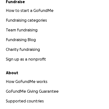
Fundraise
Danke von Herzen
How to start a GoFundMe
❤️
Fundraising categories
Henry, Yuki, Chris und Pia
Team fundraising
Fundraising Blog
Charity fundraising
Sign up as a nonprofit
About
How GoFundMe works
GoFundMe Giving Guarantee
Supported countries