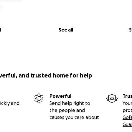
l
See all
S
werful, and trusted home for help
Powerful
Tru
ickly and
Send help right to
Your
the people and
pro
causes you care about
GoF
Gua