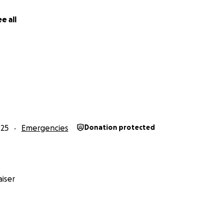
on helps us cover his medical bills and gives him a chance t
e all
e vet invoice as soon as Dumdum comes home for full trans
e bottom of our hearts for any support. Every bit helps.
025
Emergencies
Donation protected
iser