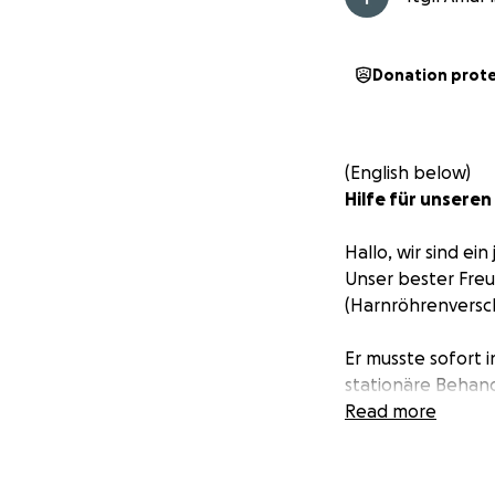
Donation prot
(English below)
Hilfe für unsere
Hallo, wir sind ei
Unser bester Fre
(Harnröhrenverschl
Er musste sofort 
stationäre Behand
uns als Studierend
Read more
Wir wohnen in Mar