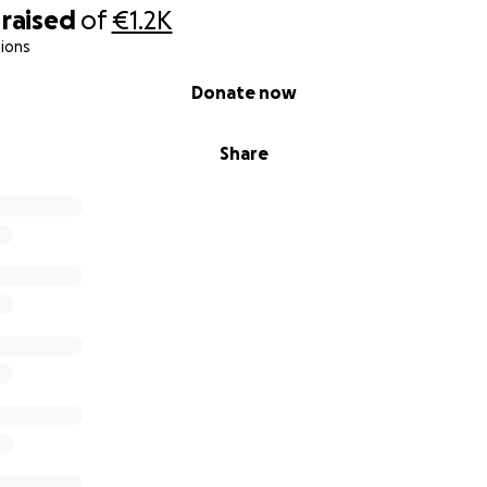
raised
of
€1.2K
ions
Donate now
Share