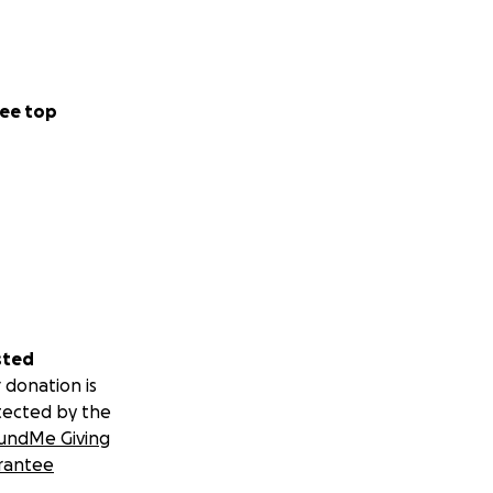
ee top
sted
 donation is
tected by the
undMe Giving
rantee