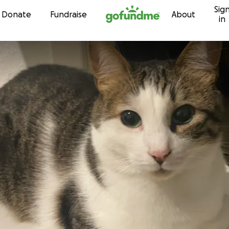
Sig
Skip to content
Donate
Fundraise
About
in