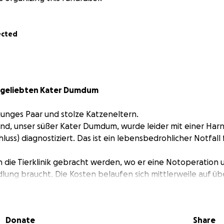
ected
n geliebten Kater Dumdum
n junges Paar und stolze Katzeneltern.
und, unser süßer Kater Dumdum, wurde leider mit einer Ha
uss) diagnostiziert. Das ist ein lebensbedrohlicher Notfall 
in die Tierklinik gebracht werden, wo er eine Notoperatio
lung braucht. Die Kosten belaufen sich mittlerweile auf üb
e finanziell stark belastet.
burg, und unser süßer Dumdum ist derzeit in der Tierarztpra
Donate
Share