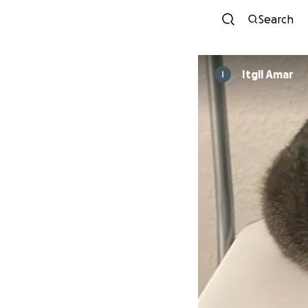
Search
Itgll Amar