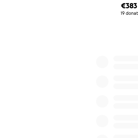
€383
19 donat
0% complete