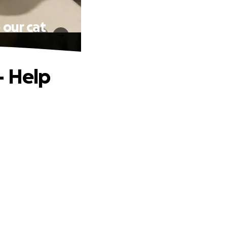
 our cat
– Help