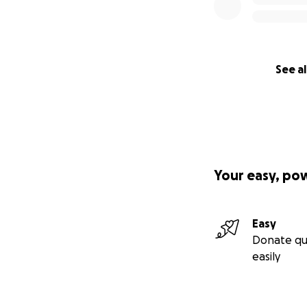
See al
Your easy, po
Easy
Donate qu
easily