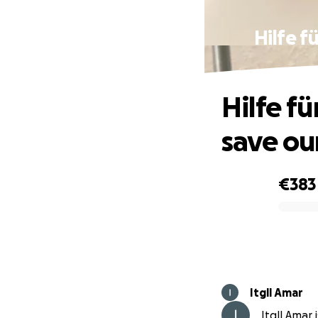
Hilfe f
Hilfe f
save o
€383
0% complete
Itgll Amar
Itgll Amar 