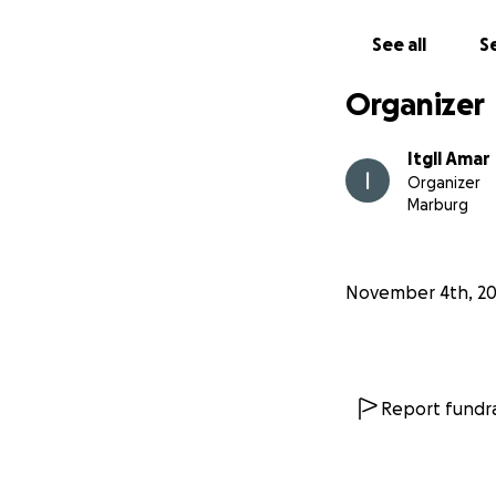
Every small donati
a happy life.
See all
Se
We will upload th
Organizer
Thank you from th
Itgll Amar
Organizer
Marburg
November 4th, 2
Report fundra