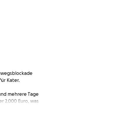
rnwegsblockade
für Kater.
n und mehrere Tage
er 2.000 Euro, was
xis von Dr. Birke