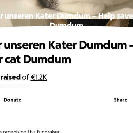
ür unseren Kater Dumdum – Help save
Dumdum
ür unseren Kater Dumdum 
ur cat Dumdum
raised
of
€1.2K
Donate
Share
is organizing this fundraiser.