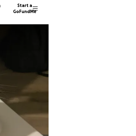
n
Start a
GoFundMe