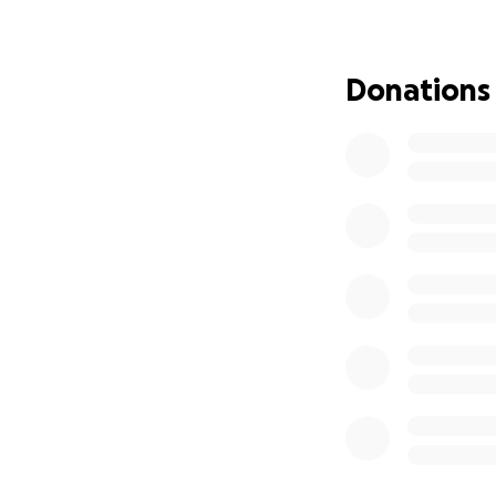
Wir sind unglaubl
Jede kleine Spend
gesundes, glückli
Donations
Wir werden die Ti
Transparenz zu ze
Vielen Dank von He
Help us save our
Hi, we are a youn
Our best friend, o
threatening emer
He had to be rush
hospitalization. Th
We are so gratefu