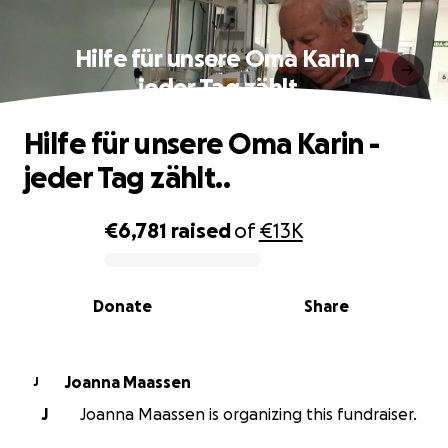
Hilfe für unsere Oma Karin -
jeder Tag zählt..
Hilfe für unsere Oma Karin -
jeder Tag zählt..
€6,781
raised
of
€13K
0% complete
Donate
Share
Joanna Maassen
J
J
Joanna Maassen is organizing this fundraiser.