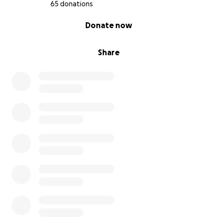
Geschichte zu lesen.
65 donations
Und danke, wenn du ein Teil von Karins Rettung
0% complete
Donate now
wirst.
Von Herzen,
Share
die Familie von Karin und Dieter