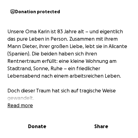
Donation protected
Unsere Oma Karin ist 83 Jahre alt – und eigentlich
das pure Leben in Person. Zusammen mit ihrem
Mann Dieter, ihrer großen Liebe, lebt sie in Alicante
(Spanien). Die beiden haben sich ihren
Rentnertraum erfüllt: eine kleine Wohnung am
Stadtrand, Sonne, Ruhe – ein friedlicher
Lebensabend nach einem arbeitsreichen Leben.
Doch dieser Traum hat sich auf tragische Weise
gewandelt.
Read more
Vor einigen Wochen bemerkte Karin
Wassereinlagerungen in ihren Beinen. Nach langem
Donate
Share
Zureden ließ sie sich endlich ärztlich untersuchen –
und es kam schlimmer, als wir je befürchtet hatten: