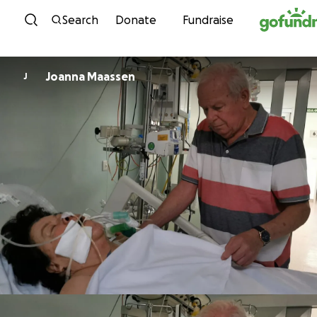
Skip to content
Search
Donate
Fundraise
Joanna Maassen
J