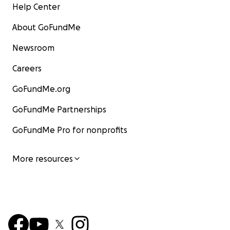
Help Center
About GoFundMe
Newsroom
Careers
GoFundMe.org
GoFundMe Partnerships
GoFundMe Pro for nonprofits
More resources