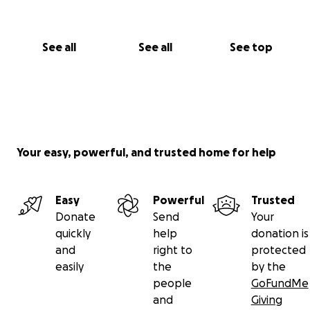
See all
See all
See top
Your easy, powerful, and trusted home for help
Easy
Powerful
Trusted
Donate
Send
Your
quickly
help
donation is
and
right to
protected
easily
the
by the
people
GoFundMe
and
Giving