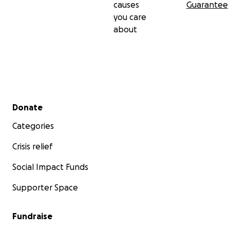
causes
Guarantee
you care
about
Secondary menu
Donate
Categories
Crisis relief
Social Impact Funds
Supporter Space
Fundraise