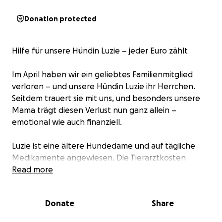
Donation protected
Hilfe für unsere Hündin Luzie – jeder Euro zählt
Im April haben wir ein geliebtes Familienmitglied
verloren – und unsere Hündin Luzie ihr Herrchen.
Seitdem trauert sie mit uns, und besonders unsere
Mama trägt diesen Verlust nun ganz allein –
emotional wie auch finanziell.
Luzie ist eine ältere Hundedame und auf tägliche
Medikamente angewiesen. Die Tierarztkosten
steigen, und unsere Mama steht nach dem Verlust
Read more
ihres Partners damit nun alleine da.
Donate
Share
Wir möchten Luzie noch eine schöne, schmerzfreie
Zeit ermöglichen – aber dafür brauchen wir Hilfe.