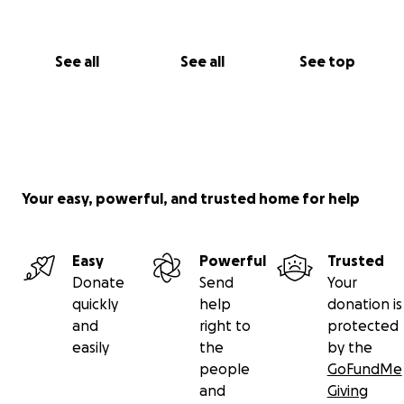
See all
See all
See top
Your easy, powerful, and trusted home for help
Easy
Powerful
Trusted
Donate
Send
Your
quickly
help
donation is
and
right to
protected
easily
the
by the
people
GoFundMe
and
Giving