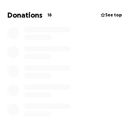
Jeder Euro zählt und hilft, die medizinische
Versorgung zu sichern.
Donations
16
See top
Danke von Herzen fürs Unterstützen, Teilen und
Mitfühlen. ❤️