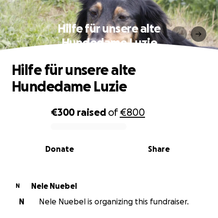
Hilfe für unsere alte
Hundedame Luzie
Hilfe für unsere alte
Hundedame Luzie
€300
raised
of
€800
0% complete
Donate
Share
Nele Nuebel
N
N
Nele Nuebel is organizing this fundraiser.