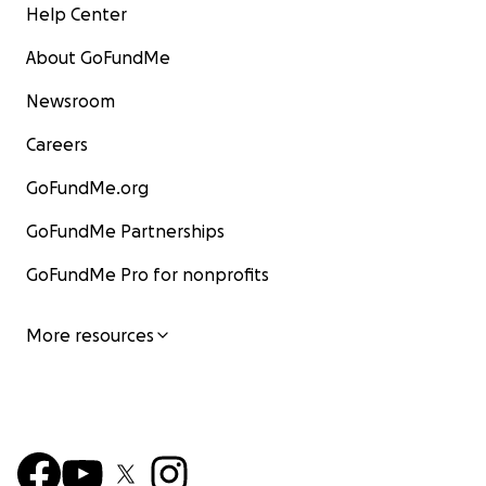
Help Center
About GoFundMe
Newsroom
Careers
GoFundMe.org
GoFundMe Partnerships
GoFundMe Pro for nonprofits
More resources