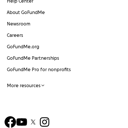
Help Center
About GoFundMe
Newsroom
Careers
GoFundMe.org
GoFundMe Partnerships
GoFundMe Pro for nonprofits
More resources