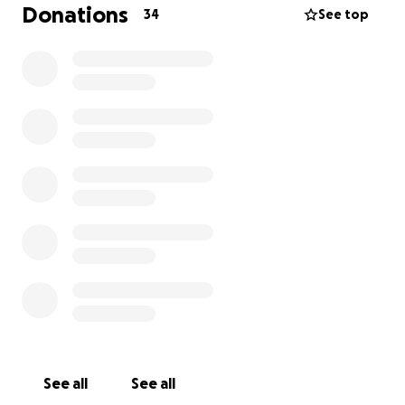
Donations
34
See top
Unbreak musste mehrere Tage intensiv in der
Pferdeklinik behandelt werden. Er hat tapfer
gekämpft und wir hoffen das alles gut kommt. Doch
die medizinische Versorgung war umfangreich und
mit hohen Kosten verbunden.
Die Tierarztkosten belaufen sich mittlerweile auf
über 10'000 Schweizer Franken. Ich habe alles
gegeben, um die beste Behandlung für ihn zu
ermöglichen, aber diese Summe übersteigt meine
finanziellen Möglichkeiten.
Daher bitte ich euch von Herzen um Unterstützung.
Jeder Beitrag ob klein oder groß hilft uns weiter.
Und selbst wenn du nicht spenden kannst, wäre es
eine riesige Hilfe, wenn du diese Kampagne teilst.
See all
See all
Auch Fotos von Unbreak werde ich laufend teilen,