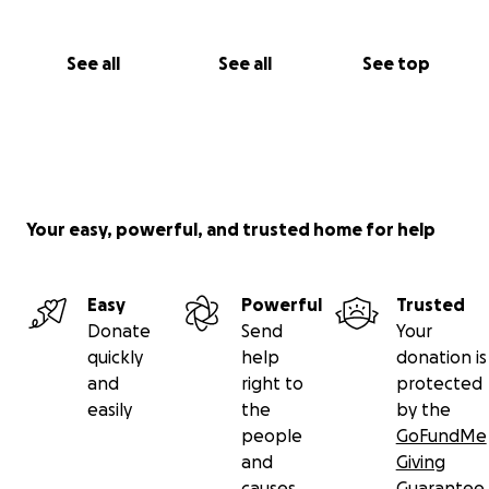
See all
See all
See top
Your easy, powerful, and trusted home for help
Easy
Powerful
Trusted
Donate
Send
Your
quickly
help
donation is
and
right to
protected
easily
the
by the
people
GoFundMe
and
Giving
causes
Guarantee