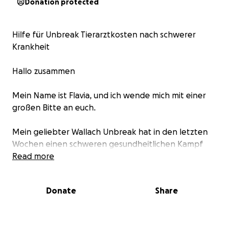
Donation protected
Hilfe für Unbreak Tierarztkosten nach schwerer
Krankheit
Hallo zusammen
Mein Name ist Flavia, und ich wende mich mit einer
großen Bitte an euch.
Mein geliebter Wallach Unbreak hat in den letzten
Wochen einen schweren gesundheitlichen Kampf
durchgestanden. Es begann mit einer Kolik, die
Read more
sofort tierärztlich behandelt werden musste. Leider
wurde es noch schlimmer: Bei ihm wurde zusätzlich
Donate
Share
eine Niereninsuffizienz festgestellt ,eine ernsthafte
Komplikation, die einen längeren Klinikaufenthalt
notwendig machte.