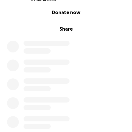
0% complete
Donate now
Share