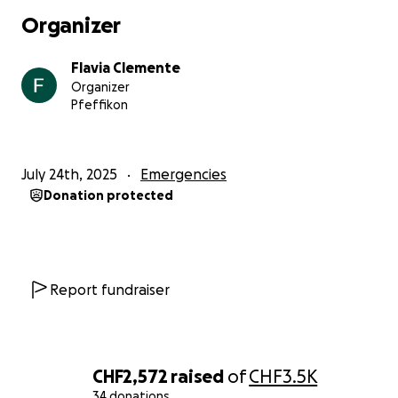
damit ihr ihn auf seinem Genesungsweg begleiten
Organizer
könnt.
Flavia Clemente
Ich danke euch von ganzem Herzen für eure Hilfe,
Organizer
eure Unterstützung und euer Mitgefühl.
Pfeffikon
Eure
Flavia
July 24th, 2025
Emergencies
Donation protected
Report fundraiser
CHF2,572
raised
of
CHF3.5K
34 donations