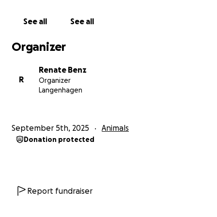
von ganzem Herzen bei Euch
Bitte spendet ein kleines Bißchen was für mich, ich
See all
See all
zeige Euch mal meine Hütte, die ich mir so sehr
wünsche. Ich freue mich über jeden Euro ….
Organizer
Euer Lion, der sich schon jetzt sehr freut über seine
neue Hütte.
Renate Benz
R
Organizer
Langenhagen
September 5th, 2025
Animals
Donation protected
Report fundraiser