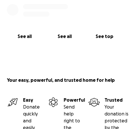
See all
See all
See top
Your easy, powerful, and trusted home for help
Easy
Powerful
Trusted
Donate
Send
Your
quickly
help
donation is
and
right to
protected
easily
the
by the