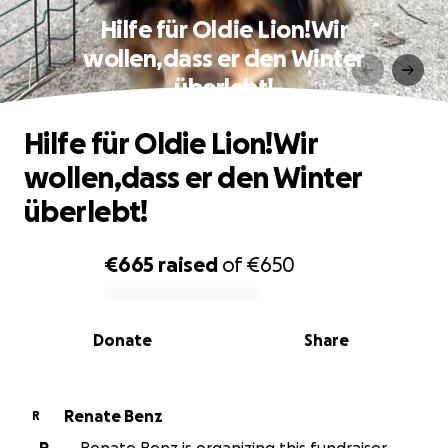
Hilfe für Oldie Lion!Wir
wollen,dass er den Winter
überlebt!
Hilfe für Oldie Lion!Wir
wollen,dass er den Winter
überlebt!
€665
raised
of
€650
0% complete
Donate
Share
Renate Benz
R