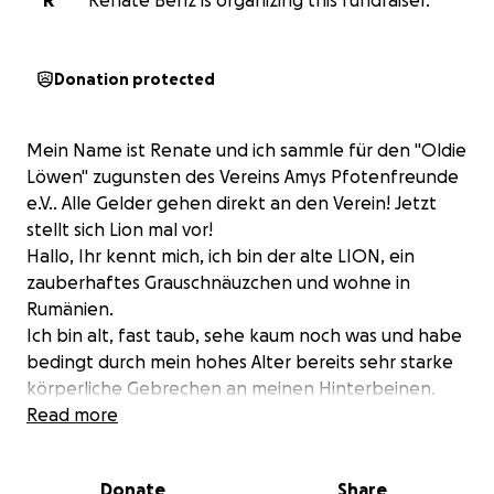
R
Renate Benz is organizing this fundraiser.
Donation protected
Mein Name ist Renate und ich sammle für den "Oldie
Löwen" zugunsten des Vereins Amys Pfotenfreunde
e.V.. Alle Gelder gehen direkt an den Verein! Jetzt
stellt sich Lion mal vor!
Hallo, Ihr kennt mich, ich bin der alte LION, ein
zauberhaftes Grauschnäuzchen und wohne in
Rumänien.
Ich bin alt, fast taub, sehe kaum noch was und habe
bedingt durch mein hohes Alter bereits sehr starke
körperliche Gebrechen an meinen Hinterbeinen.
Manchmal komme ich nicht hoch und tu mich mit
Read more
dem Laufen sehr schwer.
Schon der letzte Winter war für mich sehr schlimm.
Donate
Share