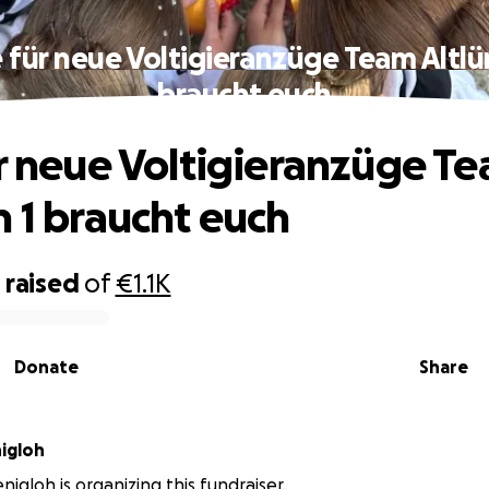
e für neue Voltigieranzüge Team Altlü
braucht euch
ür neue Voltigieranzüge T
n 1 braucht euch
0
raised
of
€1.1K
Donate
Share
nigloh
nigloh is organizing this fundraiser.