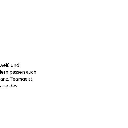
hweiß und
ndern passen auch
eganz, Teamgeist
rage des
und uns als Team
 und Qualität