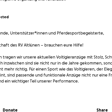
ected
eunde, Unterstützer*innen und Pferdesportbegeisterte,
schaft des RV Altlünen – brauchen eure Hilfe!
en tragen wir unsere aktuellen Voltigieranzüge mit Stolz, Sc
h inzwischen sind sie nicht nur in die Jahre gekommen, so
ht mehr richtig. Für einen Sport wie das Voltigieren, der El
eint, sind passende und funktionale Anzüge nicht nur eine F
nd ein wichtiger Teil unserer Performance.
ue Voltigieranzüge, die unsere Bewegungen unterstützen 
strahlen lassen.
Donate
Share
e Anzüge sehr kostenintensiv – Materialien, Maßanfertigung