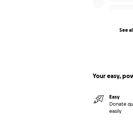
See al
Your easy, po
Easy
Donate qu
easily