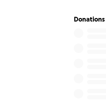
haben ihren Preis
bringt uns einen S
Donations
Warum es sich loh
Ihr unterstützt de
Ihr helft, jungen
Ihr seid ein Teil
Wir danken euch v
Euer Team der 1.
RV Altlünen