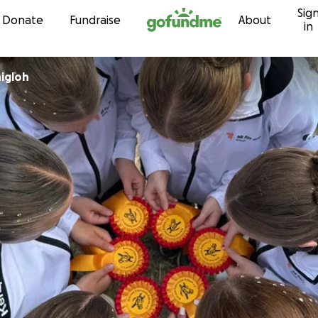
Sig
Skip to content
Donate
Fundraise
About
in
nigloh