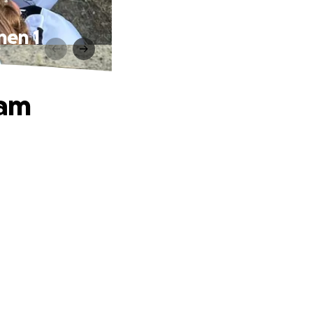
nen 1
eam