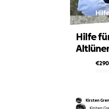
Hilf
Hilfe f
Altlüne
€29
0% complete
Kirsten Gre
Kirsten Gre