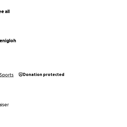
e all
renigloh
Sports
Donation protected
iser