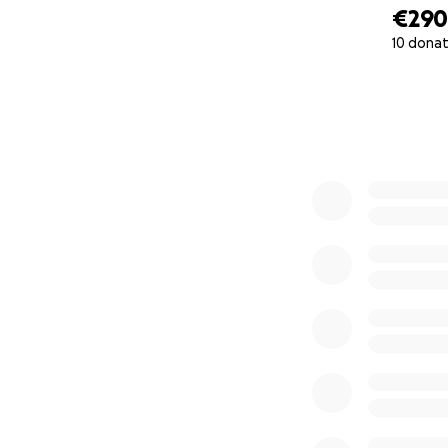
€29
10 donat
0% complete