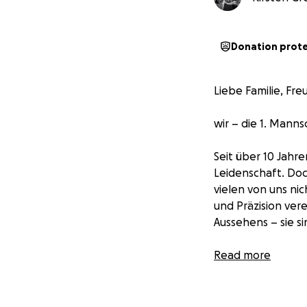
Donation prot
Liebe Familie, Fr
wir – die 1. Mann
Seit über 10 Jahr
Leidenschaft. Doc
vielen von uns nic
und Präzision ver
Aussehens – sie si
Unser Wunsch: Ne
Read more
im neuen Glanz er
Leider sind solch