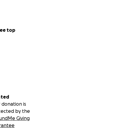
ee top
sted
 donation is
tected by the
undMe Giving
rantee