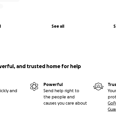
l
See all
S
werful, and trusted home for help
Powerful
Tru
ickly and
Send help right to
Your
the people and
pro
causes you care about
GoF
Gua