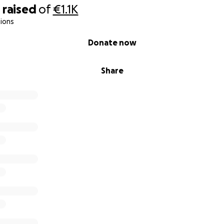
0
raised
of
€1.1K
ions
Donate now
Share