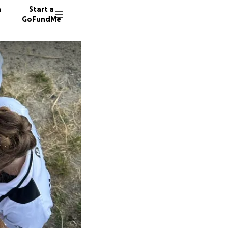
n
Start a
GoFundMe