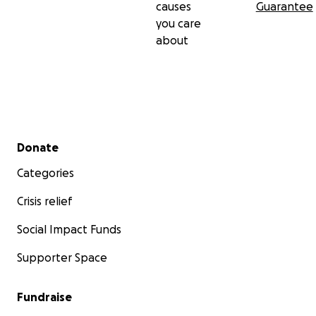
causes
Guarantee
you care
about
Secondary menu
Donate
Categories
Crisis relief
Social Impact Funds
Supporter Space
Fundraise