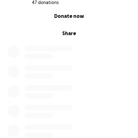
47 donations
0% complete
Donate now
Share