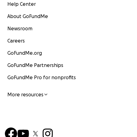
Help Center
About GoFundMe
Newsroom
Careers
GoFundMe.org
GoFundMe Partnerships
GoFundMe Pro for nonprofits
More resources