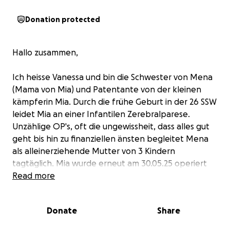
Donation protected
Hallo zusammen,
Ich heisse Vanessa und bin die Schwester von Mena
(Mama von Mia) und Patentante von der kleinen
kämpferin Mia. Durch die frühe Geburt in der 26 SSW
leidet Mia an einer Infantilen Zerebralparese.
Unzählige OP's, oft die ungewissheit, dass alles gut
geht bis hin zu finanziellen änsten begleitet Mena
als alleinerziehende Mutter von 3 Kindern
tagtäglich. Mia wurde erneut am 30.05.25 operiert
und ist seit dem Stationär. Dieses Mal war es eine
Read more
sehr Schwere OP an der Wirbelsäule. Leider hat sich
ein Keim eingeschlichen, das bedeutet, dass sie
Donate
Share
immer noch nicht nach Hause kann. Mena kommt
nun leider immer mehr in Finanzieller Not, sie kann