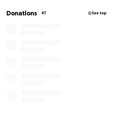
derzeit nicht arbeiten um bei ihrer Tochter Tag für
Tag zu sein. Mit dieser Spendenaktion möchte ich
Donations
47
See top
gerne eine kleine Finanzielle Unterstützung
aufsuchen, damit eine große Sorge weniger den
Alltag beeinflusst. Jede noch so kleine Spende kann
vieles Bewegen.
Liebe Grüße Vanessa