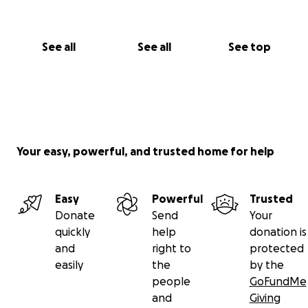
See all
See all
See top
Your easy, powerful, and trusted home for help
Easy
Powerful
Trusted
Donate
Send
Your
quickly
help
donation is
and
right to
protected
easily
the
by the
people
GoFundMe
and
Giving