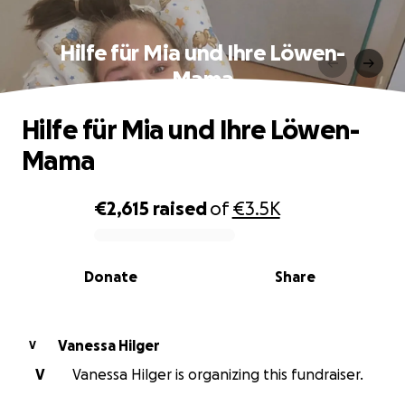
Hilfe für Mia und Ihre Löwen-
Mama
Hilfe für Mia und Ihre Löwen-
Mama
€2,615
raised
of
€3.5K
0% complete
Donate
Share
Vanessa Hilger
V
V
Vanessa Hilger is organizing this fundraiser.