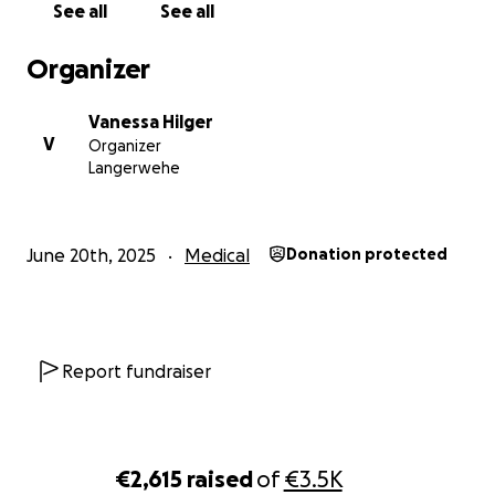
See all
See all
Organizer
Vanessa Hilger
V
Organizer
Langerwehe
June 20th, 2025
Medical
Donation protected
Report fundraiser
€2,615
raised
of
€3.5K