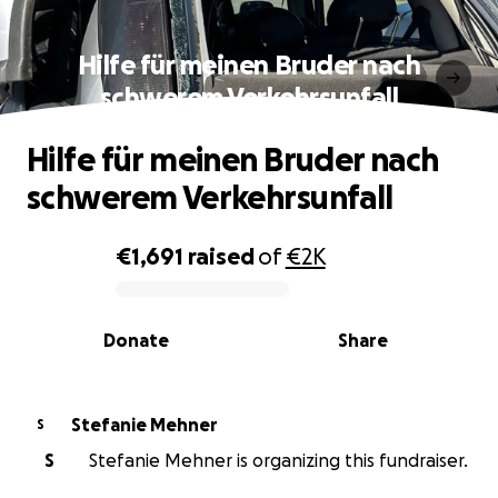
Hilfe für meinen Bruder nach
schwerem Verkehrsunfall
Hilfe für meinen Bruder nach
schwerem Verkehrsunfall
€1,691
raised
of
€2K
0% complete
Donate
Share
Stefanie Mehner
S
S
Stefanie Mehner is organizing this fundraiser.