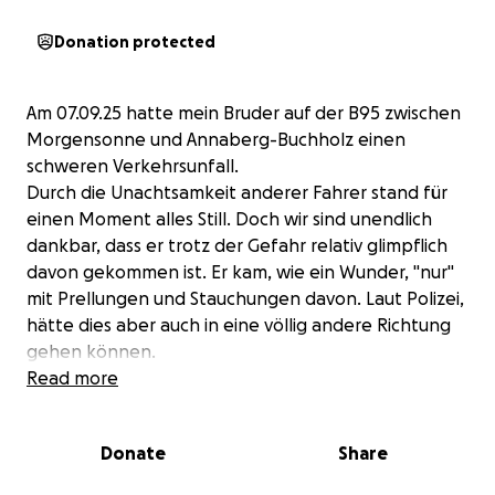
Donation protected
Am 07.09.25 hatte mein Bruder auf der B95 zwischen
Morgensonne und Annaberg-Buchholz einen
schweren Verkehrsunfall.
Durch die Unachtsamkeit anderer Fahrer stand für
einen Moment alles Still. Doch wir sind unendlich
dankbar, dass er trotz der Gefahr relativ glimpflich
davon gekommen ist. Er kam, wie ein Wunder, "nur"
mit Prellungen und Stauchungen davon. Laut Polizei,
hätte dies aber auch in eine völlig andere Richtung
gehen können.
Aber das wichtigste, er lebt und wir können nach
Read more
vorne schauen.
Donate
Share
Der Unfall war nicht seine Schuld, dennoch steht er
jetzt vor einem großen Problem - Das Auto hat den