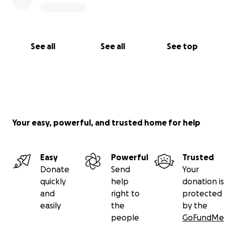
See all
See all
See top
Your easy, powerful, and trusted home for help
Easy
Powerful
Trusted
Donate
Send
Your
quickly
help
donation is
and
right to
protected
easily
the
by the
people
GoFundMe