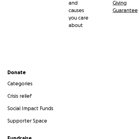
and
Giving
causes
Guarantee
you care
about
Secondary menu
Donate
Categories
Crisis relief
Social Impact Funds
Supporter Space
Fundraise