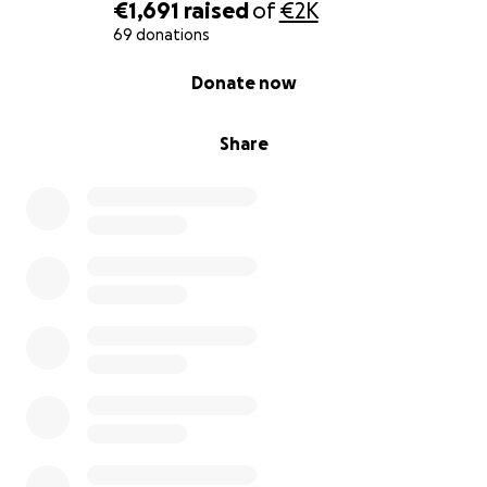
€1,691
raised
of
€2K
69 donations
0% complete
Donate now
Share