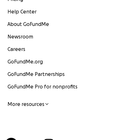
Help Center
About GoFundMe
Newsroom
Careers
GoFundMe.org
GoFundMe Partnerships
GoFundMe Pro for nonprofits
More resources