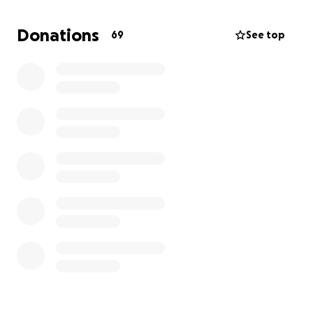
Unfall nicht überstanden und ist ein Totalschaden.
Donations
69
See top
Da zukünftig hohe Kosten anstehen, die ihn sehr
belasten, möchten wir ihn gemeinsam auf diesen
Weg unterstützen.
Jeder Beitrag, egal wie klein, hilft ihm diese Zeit ein
Stück leichter zu machen.
Auch das Teilen dieser Seite bedeutet uns
unglaublich viel.
Vielen Dank!
Maddi's Familie und Freunde!