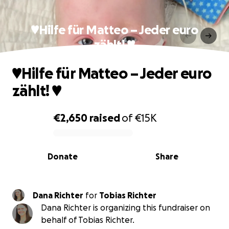
♥️Hilfe für Matteo – Jeder euro
zählt! ♥️
♥️Hilfe für Matteo – Jeder euro
zählt! ♥️
€2,650
raised
of
€15K
0% complete
Donate
Share
Dana Richter
for
Tobias Richter
Dana Richter is organizing this fundraiser on
behalf of Tobias Richter.