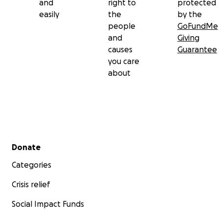
and
right to
protected
easily
the
by the
people
GoFundMe
and
Giving
causes
Guarantee
you care
about
Secondary menu
Donate
Categories
Crisis relief
Social Impact Funds