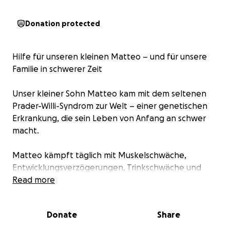
Donation protected
Hilfe für unseren kleinen Matteo – und für unsere
Familie in schwerer Zeit
Unser kleiner Sohn Matteo kam mit dem seltenen
Prader-Willi-Syndrom zur Welt – einer genetischen
Erkrankung, die sein Leben von Anfang an schwer
macht.
Matteo kämpft täglich mit Muskelschwäche,
Entwicklungsverzögerungen, Trinkschwäche und
braucht intensive Therapien, medizinische
Read more
Betreuung und Hilfsmittel – die Genehmigung steht
noch aus .
Donate
Share
Wir fahren von Termin zu Termin, Leipzig, Berlin, jede