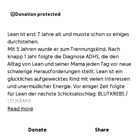
Donation protected
Lean ist erst 7 Jahre alt und musste schon so einiges
durchstehen.
Mit 5 Jahren wurde er zum Trennungskind. Nach
knapp 1 Jahr folgte die Diagnose ADHS, die den
Alltag von Lean und seiner Mama jeden Tag vor neue
schwierige Herausforderungen stellt. Lean ist ein
glückliches aufgewecktes Kind mit vielen Interessen
und unermüdlicher Energie. Vor einiger Zeit folgte
für Lean der nächste Schicksalsschlag: BLUTKREBS /
LEUKÄMIE
Plötzlich stand die Welt für Lean und seine Mama,
Read more
sowie allen Familienmitgliedern still. Die Ärzte
starteten sofort die Chemotherapie mit
Donate
Share
wochenlangen stationären
Krankenhausaufenthalten. Diese beinhalteten zu