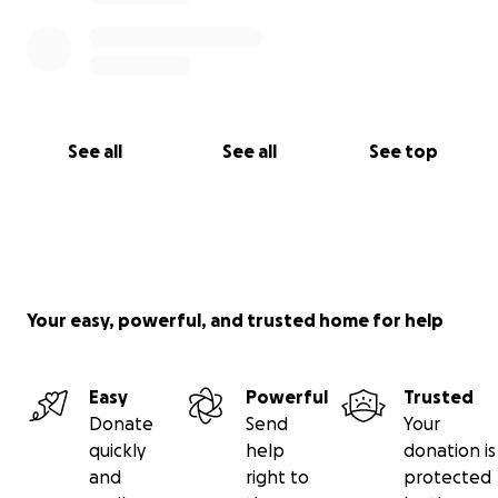
See all
See all
See top
Your easy, powerful, and trusted home for help
Easy
Powerful
Trusted
Donate
Send
Your
quickly
help
donation is
and
right to
protected