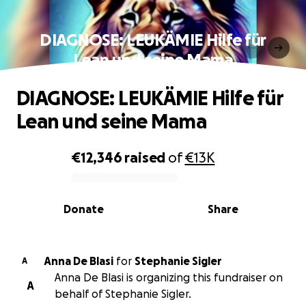
DIAGNOSE: LEUKÄMIE Hilfe für
Lean und seine Mama
DIAGNOSE: LEUKÄMIE Hilfe für
Lean und seine Mama
€12,346
raised
of
€13K
0% complete
Donate
Share
Anna De Blasi
for
Stephanie Sigler
A
Anna De Blasi is organizing this fundraiser on
A
behalf of Stephanie Sigler.