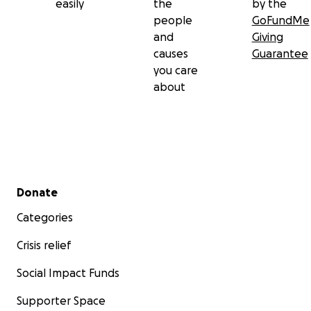
easily
the
by the
people
GoFundMe
and
Giving
causes
Guarantee
you care
about
Secondary menu
Donate
Categories
Crisis relief
Social Impact Funds
Supporter Space