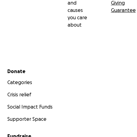
and
Giving
causes
Guarantee
you care
about
Secondary menu
Donate
Categories
Crisis relief
Social Impact Funds
Supporter Space
Fundraise