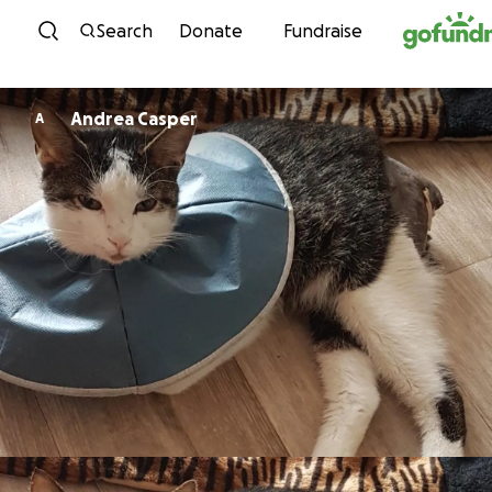
Skip to content
Search
Donate
Fundraise
Andrea Casper
A