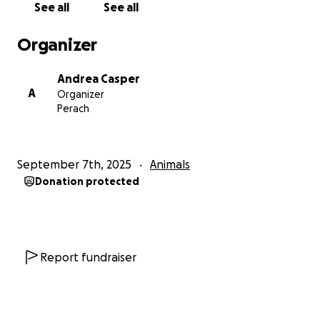
See all
See all
aber jetzt braucht sie unsere Hilfe.
Organizer
Wir möchten Gertraud, Findus und Timmy
unterstützen, indem wir Spenden sammeln, um die
Andrea Casper
hohen medizinischen Kosten für die Operation von
A
Organizer
Findus und die laufende Behandlung von Timmy zu
Perach
decken. Jede noch so kleine Spende kann einen
großen Unterschied machen und ihr zeigen, dass sie
nicht allein ist.
September 7th, 2025
Animals
Donation protected
Wie Sie helfen können:
Jede Spende, egal wie klein, bringt Gertraud einen
Schritt weiter, um die finanziellen Belastungen der
medizinischen Behandlungen zu bewältigen und ihr
das Leben ein kleines Stück leichter zu machen.
Report fundraiser
Bitte helfen Sie, wenn Sie können, und teilen Sie
diesen Aufruf, damit wir zusammen eine Welle der