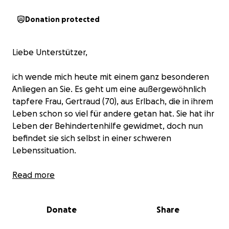
Donation protected
Liebe Unterstützer,
ich wende mich heute mit einem ganz besonderen
Anliegen an Sie. Es geht um eine außergewöhnlich
tapfere Frau, Gertraud (70), aus Erlbach, die in ihrem
Leben schon so viel für andere getan hat. Sie hat ihr
Leben der Behindertenhilfe gewidmet, doch nun
befindet sie sich selbst in einer schweren
Lebenssituation.
Gertraud hat nach dem plötzlichen Verkauf ihres
Read more
Hauses, in dem sie viele Jahre gelebt hat, ihre
Wohnung verloren. Mit ihren letzten Ersparnissen
Donate
Share
und einem kleinen Kredit konnte sie in eine neue
Wohnung umziehen. Trotz dieser schwierigen