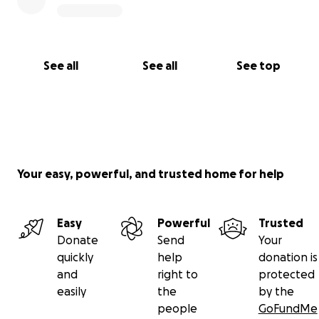
See all
See all
See top
Your easy, powerful, and trusted home for help
Easy
Powerful
Trusted
Donate
Send
Your
quickly
help
donation is
and
right to
protected
easily
the
by the
people
GoFundMe