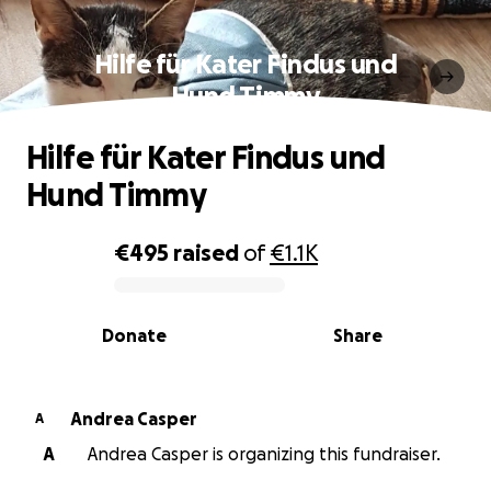
Hilfe für Kater Findus und
Hund Timmy
Hilfe für Kater Findus und
Hund Timmy
€495
raised
of
€1.1K
0% complete
Donate
Share
Andrea Casper
A
A
Andrea Casper is organizing this fundraiser.