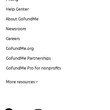
Help Center
About GoFundMe
Newsroom
Careers
GoFundMe.org
GoFundMe Partnerships
GoFundMe Pro for nonprofits
More resources