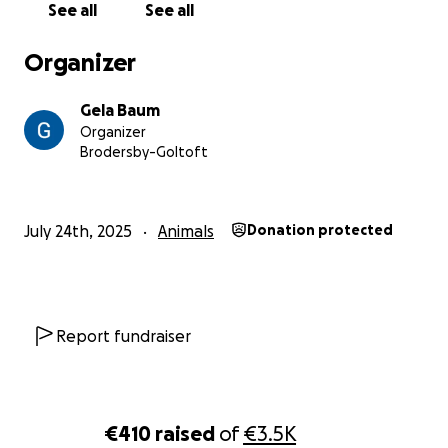
See all
See all
Wir haben uns mit einigen Tierheimen in Verbindung
gesetzt, aber diese sind alle überfüllt.
Organizer
Wir haben uns mit dem für uns zuständigen
Ordnungsamt in Verbindung gesetzt.
Gela Baum
Die teilten uns mit:
Organizer
Sehr geehrte Frau Baum,
Brodersby-Goltoft
es handelt sich bei Ihnen nicht um Fundkatzen, da
Sie inzwischen zu lange bei Ihnen wohnhaft sind.
July 24th, 2025
Animals
Donation protected
Sie können nur versuchen, Sie auf eigene Kosten in
einem Tierheim unterzubringen, sofern dort
Kapazitäten vorhanden sind.
Report fundraiser
Ja wie gesagt die Tierheime sind überfüllt!
Wir müssten die Kosten dann auch selbst
übernehmen, das sind pro Katze ca. 90 € und das
bei über 20 Katzen, kann man sich ja ausrechnen.
€410
raised
of
€3.5K