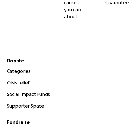
causes
Guarantee
you care
about
Secondary menu
Donate
Categories
Crisis relief
Social Impact Funds
Supporter Space
Fundraise