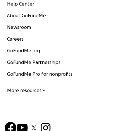
Help Center
About GoFundMe
Newsroom
Careers
GoFundMe.org
GoFundMe Partnerships
GoFundMe Pro for nonprofits
More resources