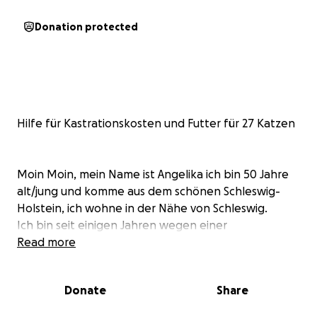
Donation protected
Hilfe für Kastrationskosten und Futter für 27 Katzen
Moin Moin, mein Name ist Angelika ich bin 50 Jahre
alt/jung und komme aus dem schönen Schleswig-
Holstein, ich wohne in der Nähe von Schleswig.
Ich bin seit einigen Jahren wegen einer
Muskelerkrankung Frührentnerin und weil das nicht
Read more
schon reicht, wurde bei mir vor 2 Jahren noch Krebs
festgestellt.
Donate
Share
Dieser ist leider nicht mehr heilbar!
Aber was soll es, es geht hier um die Katzen!